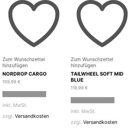
Zum Wunschzettel
Zum Wunschzettel
hinzufügen
hinzufügen
NORDROP CARGO
TAILWHEEL SOFT MID
BLUE
109,99
€
119,99
€
Dieses
Ausführung wählen
Produkt
Dieses
Ausführung wählen
weist
Produkt
inkl. MwSt.
mehrere
weist
inkl. MwSt.
Varianten
mehrere
zzgl.
Versandkosten
auf.
Varianten
zzgl.
Versandkosten
Die
auf.
Optionen
Die