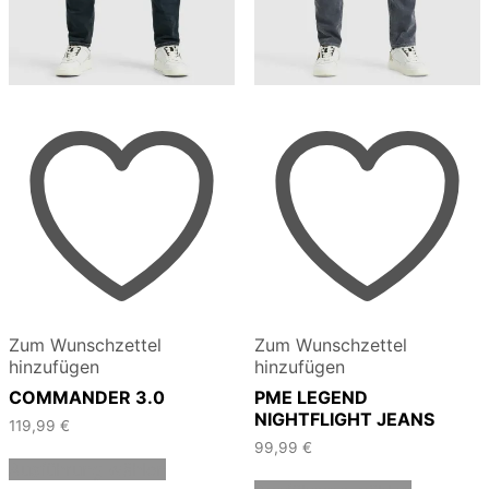
Zum Wunschzettel
Zum Wunschzettel
hinzufügen
hinzufügen
COMMANDER 3.0
PME LEGEND
NIGHTFLIGHT JEANS
119,99
€
99,99
€
Dieses
Ausführung wählen
Produkt
Dieses