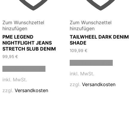
Zum Wunschzettel
Zum Wunschzettel
hinzufügen
hinzufügen
PME LEGEND
TAILWHEEL DARK DENIM
NIGHTFLIGHT JEANS
SHADE
STRETCH SLUB DENIM
109,99
€
99,95
€
Dieses
Ausführung wählen
Dieses
Produkt
Ausführung wählen
Produkt
weist
inkl. MwSt.
weist
mehrere
inkl. MwSt.
mehrere
Varianten
zzgl.
Versandkosten
Varianten
auf.
zzgl.
Versandkosten
auf.
Die
Die
Optionen
Optionen
können
können
auf
auf
der
der
Produktse
Produktseite
gewählt