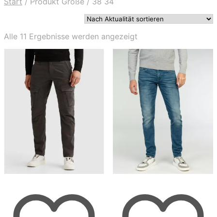
Start
/
Produkt Größe
/
38 34
Nach
Alle 11 Ergebnisse werden angezeigt
Aktualität
sortiert