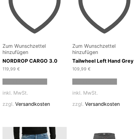
Zum Wunschzettel
Zum Wunschzettel
hinzufügen
hinzufügen
NORDROP CARGO 3.0
Tailwheel Left Hand Grey
119,99
€
109,99
€
Dieses
Dieses
Ausführung wählen
Ausführung wählen
Produkt
Produkt
weist
weist
inkl. MwSt.
inkl. MwSt.
mehrere
mehrere
Varianten
Varianten
zzgl.
Versandkosten
zzgl.
Versandkosten
auf.
auf.
Die
Die
Optionen
Optionen
können
können
auf
auf
der
der