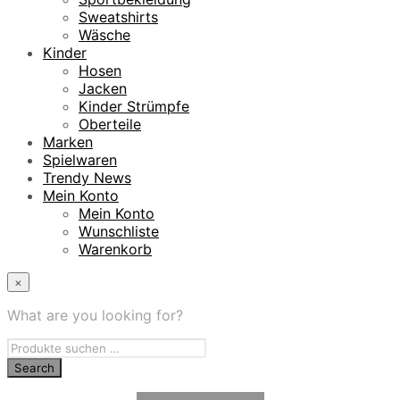
Sweatshirts
Wäsche
Kinder
Hosen
Jacken
Kinder Strümpfe
Oberteile
Marken
Spielwaren
Trendy News
Mein Konto
Mein Konto
Wunschliste
Warenkorb
×
What are you looking for?