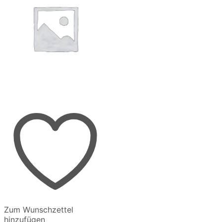
gewählt
werden
werden
Zum Wunschzettel
hinzufügen