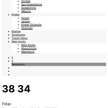
Socken
Sportbekleidung
Sweatshirts
Wäsche
Kinder
Hosen
Jacken
Kinder Strümpfe
Oberteile
Marken
Spielwaren
Trendy News
Mein Konto
Mein Konto
Wunschliste
Warenkorb
0
0
Warenkorb
38 34
Filter