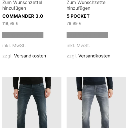
Zum Wunschzettel
Zum Wunschzettel
hinzufügen
hinzufügen
COMMANDER 3.0
5 POCKET
119,99
€
79,99
€
Dieses
Dieses
Ausführung wählen
Ausführung wählen
Produkt
Produkt
weist
weist
inkl. MwSt.
inkl. MwSt.
mehrere
mehrere
Varianten
Varianten
zzgl.
Versandkosten
zzgl.
Versandkosten
auf.
auf.
Die
Die
Optionen
Optionen
können
können
auf
auf
der
der
Produktseite
Produktse
gewählt
gewählt
werden
werden