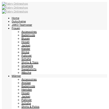
Home
Gutscheine
JAKO Teamwear
Frauen
Accessoires
Bademode
Blusen
Hosen
Jacken
Kleider
Röcke
Pullover
Schuhe
Shirts & Tops
Strümpfe
Sweatshirts
Wäsche
Männer
Accessoires
Anzüge
Bademode
Hemden
Hosen
Jacken
Pullover
Schuhe
Shirts & Polos