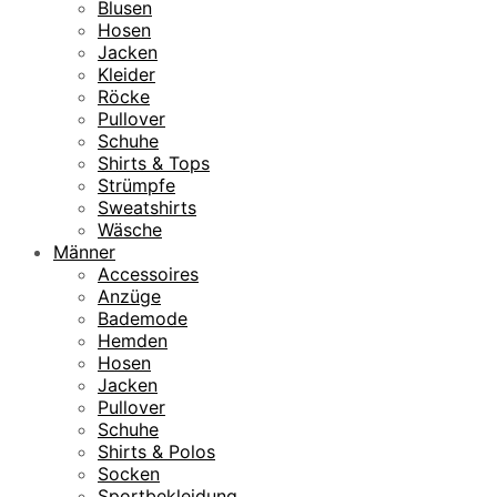
Blusen
Hosen
Jacken
Kleider
Röcke
Pullover
Schuhe
Shirts & Tops
Strümpfe
Sweatshirts
Wäsche
Männer
Accessoires
Anzüge
Bademode
Hemden
Hosen
Jacken
Pullover
Schuhe
Shirts & Polos
Socken
Sportbekleidung