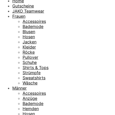
Home
Gutscheine
JAKO Teamwear
Frauen
Accessoires
Bademode
Blusen
Hosen
Jacken
Kleider
Röcke
Pullover
Schuhe
Shirts & Tops
Strümpfe
Sweatshirts
Wäsche
Männer
Accessoires
Anzüge
Bademode
Hemden
Hosen