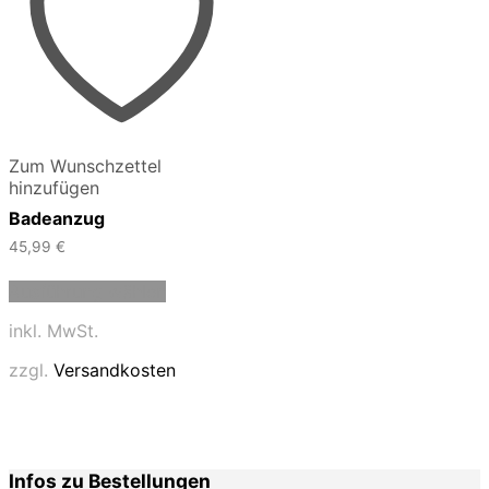
Zum Wunschzettel
hinzufügen
Badeanzug
45,99
€
Dieses
Ausführung wählen
Produkt
weist
inkl. MwSt.
mehrere
Varianten
zzgl.
Versandkosten
auf.
Die
Optionen
können
auf
Infos zu Bestellungen