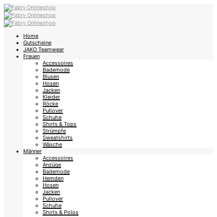
Home
Gutscheine
JAKO Teamwear
Frauen
Accessoires
Bademode
Blusen
Hosen
Jacken
Kleider
Röcke
Pullover
Schuhe
Shirts & Tops
Strümpfe
Sweatshirts
Wäsche
Männer
Accessoires
Anzüge
Bademode
Hemden
Hosen
Jacken
Pullover
Schuhe
Shirts & Polos