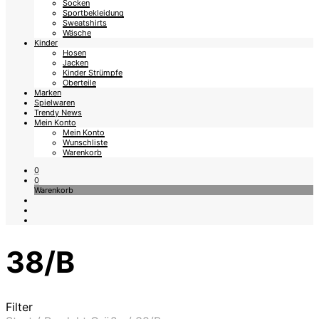
Socken
Sportbekleidung
Sweatshirts
Wäsche
Kinder
Hosen
Jacken
Kinder Strümpfe
Oberteile
Marken
Spielwaren
Trendy News
Mein Konto
Mein Konto
Wunschliste
Warenkorb
0
0
Warenkorb
38/B
Filter