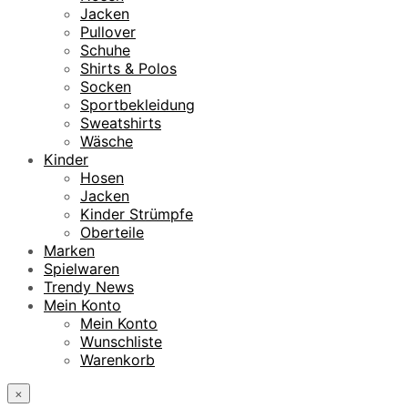
Jacken
Pullover
Schuhe
Shirts & Polos
Socken
Sportbekleidung
Sweatshirts
Wäsche
Kinder
Hosen
Jacken
Kinder Strümpfe
Oberteile
Marken
Spielwaren
Trendy News
Mein Konto
Mein Konto
Wunschliste
Warenkorb
×