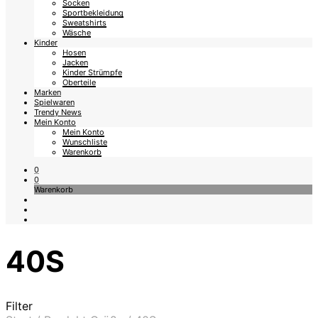
Socken
Sportbekleidung
Sweatshirts
Wäsche
Kinder
Hosen
Jacken
Kinder Strümpfe
Oberteile
Marken
Spielwaren
Trendy News
Mein Konto
Mein Konto
Wunschliste
Warenkorb
0
0
Warenkorb
40S
Filter