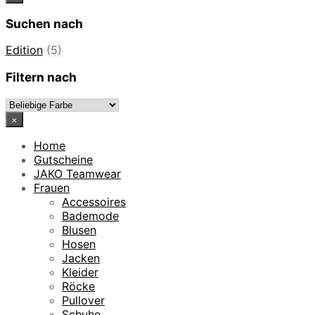
Suchen nach
Edition
(5)
Filtern nach
×
Home
Gutscheine
JAKO Teamwear
Frauen
Accessoires
Bademode
Blusen
Hosen
Jacken
Kleider
Röcke
Pullover
Schuhe