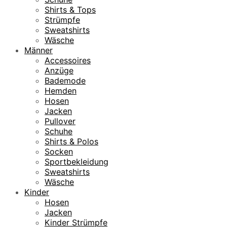
Shirts & Tops
Strümpfe
Sweatshirts
Wäsche
Männer
Accessoires
Anzüge
Bademode
Hemden
Hosen
Jacken
Pullover
Schuhe
Shirts & Polos
Socken
Sportbekleidung
Sweatshirts
Wäsche
Kinder
Hosen
Jacken
Kinder Strümpfe