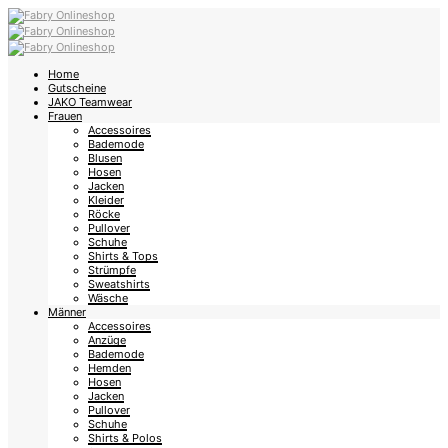
Home
Gutscheine
JAKO Teamwear
Frauen
Accessoires
Bademode
Blusen
Hosen
Jacken
Kleider
Röcke
Pullover
Schuhe
Shirts & Tops
Strümpfe
Sweatshirts
Wäsche
Männer
Accessoires
Anzüge
Bademode
Hemden
Hosen
Jacken
Pullover
Schuhe
Shirts & Polos