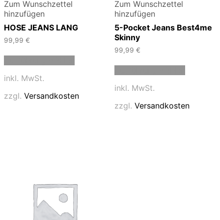
Zum Wunschzettel
Zum Wunschzettel
hinzufügen
hinzufügen
HOSE JEANS LANG
5-Pocket Jeans Best4me
Skinny
99,99
€
99,99
€
Dieses
Ausführung wählen
Produkt
Dieses
Ausführung wählen
weist
Produkt
inkl. MwSt.
mehrere
weist
inkl. MwSt.
Varianten
mehrere
zzgl.
Versandkosten
auf.
Varianten
zzgl.
Versandkosten
Die
auf.
Optionen
Die
können
Optionen
auf
können
der
auf
Produktseite
der
gewählt
Produktse
werden
gewählt
werden