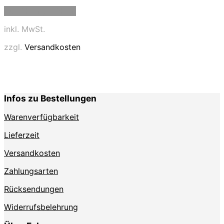
Dieses
Ausführung wählen
Produkt
weist
inkl. MwSt.
mehrere
Varianten
zzgl.
Versandkosten
auf.
Die
Optionen
können
auf
Infos zu Bestellungen
der
Produktseite
Warenverfügbarkeit
gewählt
werden
Lieferzeit
Versandkosten
Zahlungsarten
Rücksendungen
Widerrufsbelehrung