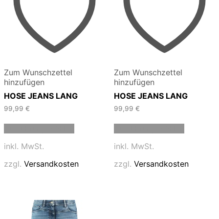
Zum Wunschzettel
Zum Wunschzettel
hinzufügen
hinzufügen
HOSE JEANS LANG
HOSE JEANS LANG
99,99
€
99,99
€
Dieses
Dieses
Ausführung wählen
Ausführung wählen
Produkt
Produkt
weist
weist
inkl. MwSt.
inkl. MwSt.
mehrere
mehrere
Varianten
Varianten
zzgl.
Versandkosten
zzgl.
Versandkosten
auf.
auf.
Die
Die
Optionen
Optionen
können
können
auf
auf
der
der