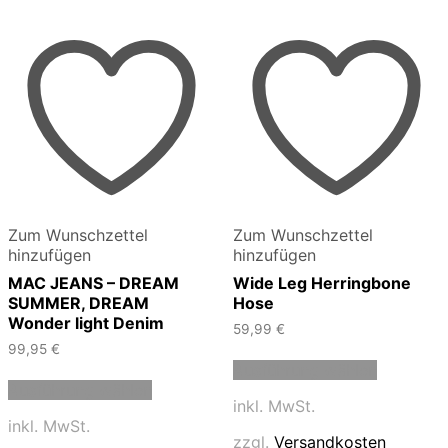
Zum Wunschzettel
Zum Wunschzettel
hinzufügen
hinzufügen
MAC JEANS – DREAM
Wide Leg Herringbone
SUMMER, DREAM
Hose
Wonder light Denim
59,99
€
99,95
€
Dieses
Ausführung wählen
Dieses
Produkt
Ausführung wählen
Produkt
weist
inkl. MwSt.
weist
mehrere
inkl. MwSt.
mehrere
Varianten
zzgl.
Versandkosten