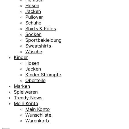
Hosen
Jacken
Pullover
Schuhe
Shirts & Polos
Socken
Sportbekleidung
Sweatshirts
Wäsche
Kinder
Hosen
Jacken
Kinder Strümpfe
Oberteile
Marken
Spielwaren
Trendy News
Mein Konto
Mein Konto
Wunschliste
Warenkorb