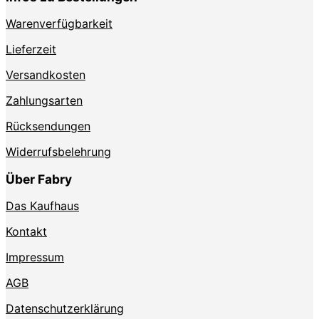
der
der
Produktseite
Produktse
Warenverfügbarkeit
gewählt
gewählt
werden
werden
Lieferzeit
Versandkosten
Zahlungsarten
Rücksendungen
Widerrufsbelehrung
Über Fabry
Das Kaufhaus
Kontakt
Impressum
AGB
Datenschutzerklärung