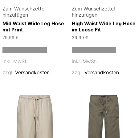
Zum Wunschzettel
Zum Wunschzettel
hinzufügen
hinzufügen
Mid Waist Wide Leg Hose
High Waist Wide Leg Hose
mit Print
im Loose Fit
79,99
€
39,99
€
Dieses
Dieses
Ausführung wählen
Ausführung wählen
Produkt
Produkt
weist
weist
inkl. MwSt.
inkl. MwSt.
mehrere
mehrere
Varianten
Varianten
zzgl.
Versandkosten
zzgl.
Versandkosten
auf.
auf.
Die
Die
Optionen
Optionen
können
können
auf
auf
der
der
Produktseite
Produktse
gewählt
gewählt
werden
werden