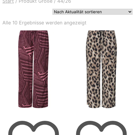
Start
/
Produkt Größe
/
44/26
Nach
Alle 10 Ergebnisse werden angezeigt
Aktualität
sortiert