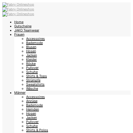
Home
Gutscheine
JAKO Teamwear
Frauen
Accessoires
Bademode
Blusen
Hosen
Jacken
Kleider
Röcke
Pullover
Schuhe
Shirts & Tops
Strümpfe
Sweatshirts
Wäsche
Männer
Accessoires
Anzüge
Bademode
Hemden
Hosen
Jacken
Pullover
Schuhe
Shirts & Polos