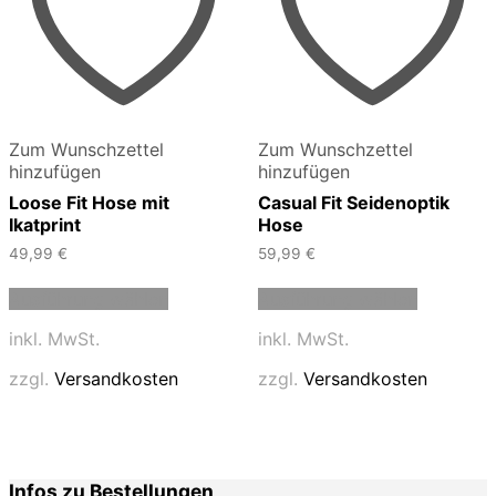
Zum Wunschzettel
Zum Wunschzettel
hinzufügen
hinzufügen
Loose Fit Hose mit
Casual Fit Seidenoptik
Ikatprint
Hose
49,99
€
59,99
€
Dieses
Dieses
Ausführung wählen
Ausführung wählen
Produkt
Produkt
weist
weist
inkl. MwSt.
inkl. MwSt.
mehrere
mehrere
Varianten
Varianten
zzgl.
Versandkosten
zzgl.
Versandkosten
auf.
auf.
Die
Die
Optionen
Optionen
können
können
auf
auf
Infos zu Bestellungen