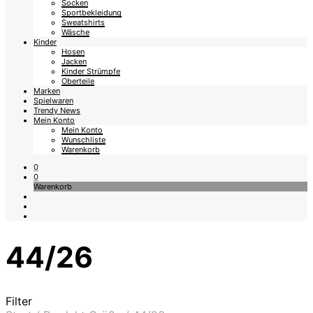
Socken
Sportbekleidung
Sweatshirts
Wäsche
Kinder
Hosen
Jacken
Kinder Strümpfe
Oberteile
Marken
Spielwaren
Trendy News
Mein Konto
Mein Konto
Wunschliste
Warenkorb
0
0
Warenkorb
44/26
Filter