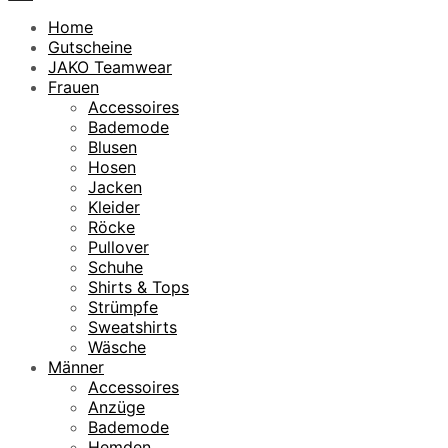
Home
Gutscheine
JAKO Teamwear
Frauen
Accessoires
Bademode
Blusen
Hosen
Jacken
Kleider
Röcke
Pullover
Schuhe
Shirts & Tops
Strümpfe
Sweatshirts
Wäsche
Männer
Accessoires
Anzüge
Bademode
Hemden