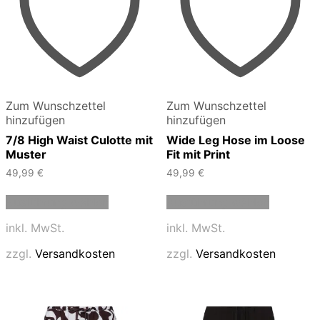
Zum Wunschzettel
Zum Wunschzettel
hinzufügen
hinzufügen
7/8 High Waist Culotte mit
Wide Leg Hose im Loose
Muster
Fit mit Print
49,99
€
49,99
€
Dieses
Dieses
Ausführung wählen
Ausführung wählen
Produkt
Produkt
weist
weist
inkl. MwSt.
inkl. MwSt.
mehrere
mehrere
Varianten
Varianten
zzgl.
Versandkosten
zzgl.
Versandkosten
auf.
auf.
Die
Die
Optionen
Optionen
können
können
auf
auf