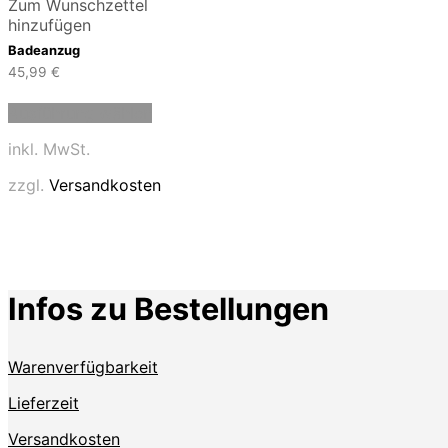
Zum Wunschzettel
hinzufügen
Badeanzug
45,99
€
Dieses
Ausführung wählen
Produkt
weist
inkl. MwSt.
mehrere
Varianten
zzgl.
Versandkosten
auf.
Die
Optionen
können
auf
der
Infos zu Bestellungen
Produktseite
gewählt
werden
Warenverfügbarkeit
Lieferzeit
Versandkosten