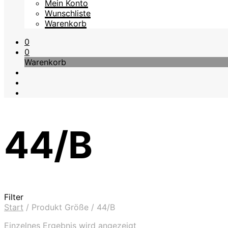
Mein Konto
Wunschliste
Warenkorb
0
0
Warenkorb
44/B
Filter
Start
/
Produkt Größe
/
44/B
Einzelnes Ergebnis wird angezeigt