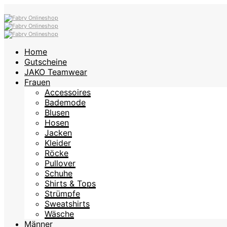
Home
Gutscheine
JAKO Teamwear
Frauen
Accessoires
Bademode
Blusen
Hosen
Jacken
Kleider
Röcke
Pullover
Schuhe
Shirts & Tops
Strümpfe
Sweatshirts
Wäsche
Männer