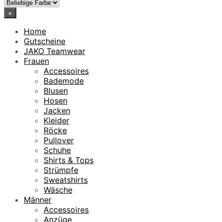
×
Home
Gutscheine
JAKO Teamwear
Frauen
Accessoires
Bademode
Blusen
Hosen
Jacken
Kleider
Röcke
Pullover
Schuhe
Shirts & Tops
Strümpfe
Sweatshirts
Wäsche
Männer
Accessoires
Anzüge