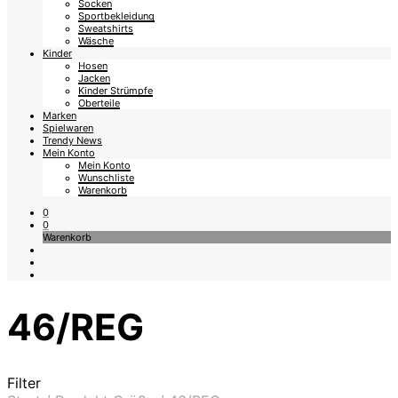
Socken
Sportbekleidung
Sweatshirts
Wäsche
Kinder
Hosen
Jacken
Kinder Strümpfe
Oberteile
Marken
Spielwaren
Trendy News
Mein Konto
Mein Konto
Wunschliste
Warenkorb
0
0
Warenkorb
46/REG
Filter