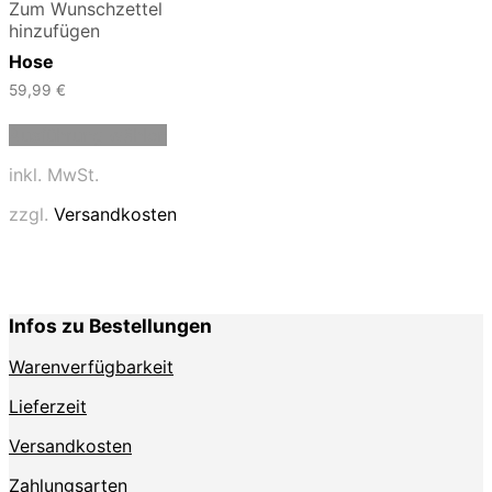
Zum Wunschzettel
hinzufügen
Hose
59,99
€
Dieses
Ausführung wählen
Produkt
weist
inkl. MwSt.
mehrere
Varianten
zzgl.
Versandkosten
auf.
Die
Optionen
können
auf
Infos zu Bestellungen
der
Produktseite
Warenverfügbarkeit
gewählt
werden
Lieferzeit
Versandkosten
Zahlungsarten