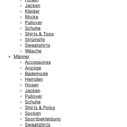
Jacken
Kleider
Röcke
Pullover
Schuhe
Shirts & Tops
Strümpfe
Sweatshirts
Wäsche
Männer
Accessoires
Anzüge
Bademode
Hemden
Hosen
Jacken
Pullover
Schuhe
Shirts & Polos
Socken
Sportbekleidung
Sweatshirts