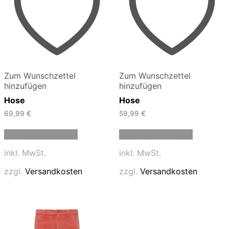
Zum Wunschzettel
Zum Wunschzettel
hinzufügen
hinzufügen
Hose
Hose
69,99
€
59,99
€
Dieses
Dieses
Ausführung wählen
Ausführung wählen
Produkt
Produkt
weist
weist
inkl. MwSt.
inkl. MwSt.
mehrere
mehrere
Varianten
Varianten
zzgl.
Versandkosten
zzgl.
Versandkosten
auf.
auf.
Die
Die
Optionen
Optionen
können
können
auf
auf
der
der