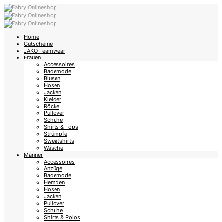
Home
Gutscheine
JAKO Teamwear
Frauen
Accessoires
Bademode
Blusen
Hosen
Jacken
Kleider
Röcke
Pullover
Schuhe
Shirts & Tops
Strümpfe
Sweatshirts
Wäsche
Männer
Accessoires
Anzüge
Bademode
Hemden
Hosen
Jacken
Pullover
Schuhe
Shirts & Polos