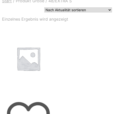
Start
/
Produkt Größe
/
48/EXTRA S
Einzelnes Ergebnis wird angezeigt