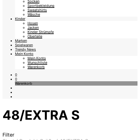
Socken
Sportbekleidung
Sweatshirts
Wäsche
Kinder
Hosen
Jacken
Kinder Strümpfe
Oberteile
Marken
Spielwaren
Trendy News
Mein Konto
Mein Konto
Wunschliste
Warenkorb
0
0
Warenkorb
48/EXTRA S
Filter