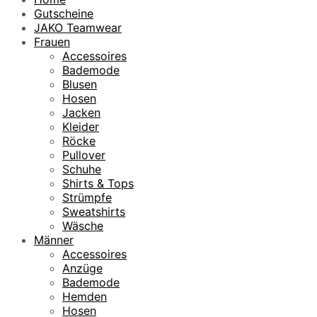
Gutscheine
JAKO Teamwear
Frauen
Accessoires
Bademode
Blusen
Hosen
Jacken
Kleider
Röcke
Pullover
Schuhe
Shirts & Tops
Strümpfe
Sweatshirts
Wäsche
Männer
Accessoires
Anzüge
Bademode
Hemden
Hosen