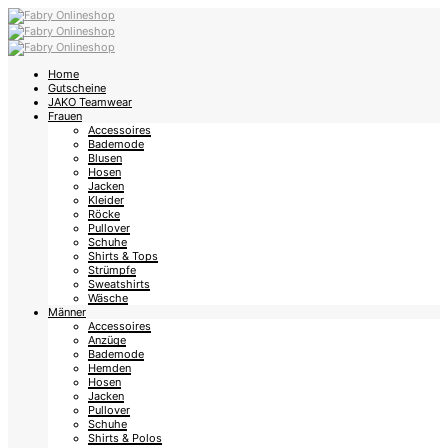
Home
Gutscheine
JAKO Teamwear
Frauen
Accessoires
Bademode
Blusen
Hosen
Jacken
Kleider
Röcke
Pullover
Schuhe
Shirts & Tops
Strümpfe
Sweatshirts
Wäsche
Männer
Accessoires
Anzüge
Bademode
Hemden
Hosen
Jacken
Pullover
Schuhe
Shirts & Polos