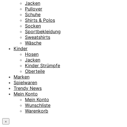
Jacken
Pullover
Schuhe
Shirts & Polos
Socken
Sportbekleidung
Sweatshirts
Wäsche
Kinder
Hosen
Jacken
Kinder Strümpfe
Oberteile
Marken
Spielwaren
Trendy News
Mein Konto
Mein Konto
Wunschliste
Warenkorb
×