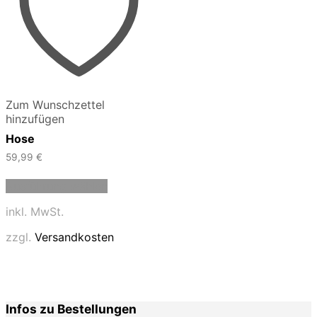
Zum Wunschzettel
hinzufügen
Hose
59,99
€
Dieses
Ausführung wählen
Produkt
weist
inkl. MwSt.
mehrere
Varianten
zzgl.
Versandkosten
auf.
Die
Optionen
können
auf
Infos zu Bestellungen
der