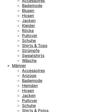
Accessoires
Bademode
Blusen
Hosen
Jacken
Kleider
Röcke
Pullover
Schuhe
Shirts & Tops
Strümpfe
Sweatshirts
Wäsche
Männer
Accessoires
Anzüge
Bademode
Hemden
Hosen
Jacken
Pullover
Schuhe
Shirts & Polos