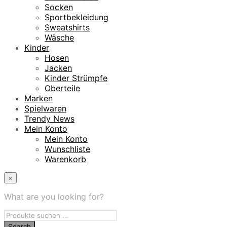
Socken
Sportbekleidung
Sweatshirts
Wäsche
Kinder
Hosen
Jacken
Kinder Strümpfe
Oberteile
Marken
Spielwaren
Trendy News
Mein Konto
Mein Konto
Wunschliste
Warenkorb
×
What are you looking for?