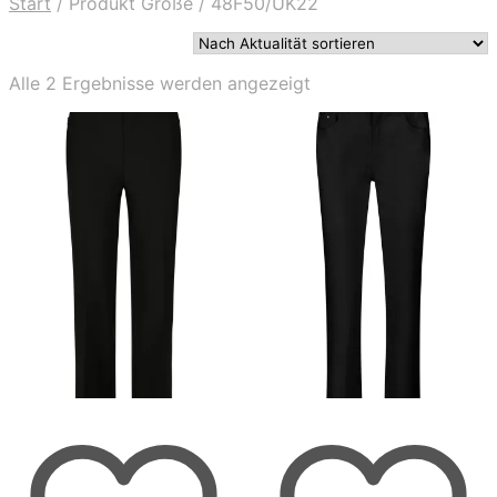
Start
/
Produkt Größe
/
48F50/UK22
Nach
Alle 2 Ergebnisse werden angezeigt
Aktualität
sortiert