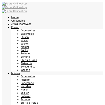
Home
Gutscheine
JAKO Teamwear
Frauen
Accessoires
Bademode
Blusen
Hosen
Jacken
Kleider
Röcke
Pullover
Schuhe
Shirts & Tops
Strümpfe
Sweatshirts
Wäsche
Männer
Accessoires
Anzüge
Bademode
Hemden
Hosen
Jacken
Pullover
Schuhe
Shirts & Polos