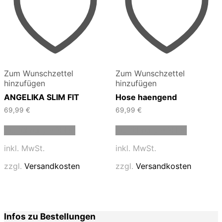
Zum Wunschzettel
Zum Wunschzettel
hinzufügen
hinzufügen
ANGELIKA SLIM FIT
Hose haengend
69,99
€
69,99
€
Dieses
Dieses
Ausführung wählen
Ausführung wählen
Produkt
Produkt
weist
weist
inkl. MwSt.
inkl. MwSt.
mehrere
mehrere
Varianten
Varianten
zzgl.
Versandkosten
zzgl.
Versandkosten
auf.
auf.
Die
Die
Optionen
Optionen
können
können
auf
auf
Infos zu Bestellungen
der
der