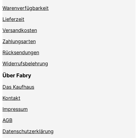
Produktseite
Produktse
Warenverfügbarkeit
gewählt
gewählt
werden
werden
Lieferzeit
Versandkosten
Zahlungsarten
Rücksendungen
Widerrufsbelehrung
Über Fabry
Das Kaufhaus
Kontakt
Impressum
AGB
Datenschutzerklärung