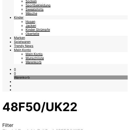
Socken
Sportbekleidung
Sweatshirts
Wäsche
Kinder
Hosen
Jacken
Kinder Strümpfe
Oberteile
Marken
Spielwaren
Trendy News
Mein Konto
Mein Konto
Wunschliste
Warenkorb
0
0
Warenkorb
48F50/UK22
Filter