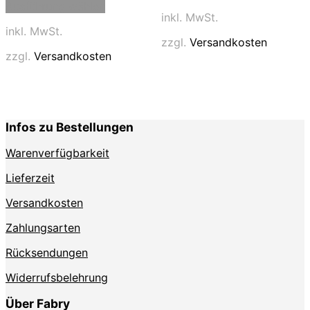
Ausführung wählen
Produkt
weist
inkl. MwSt.
weist
mehrere
inkl. MwSt.
mehrere
Varianten
zzgl.
Versandkosten
Varianten
auf.
zzgl.
Versandkosten
auf.
Die
Die
Optionen
Optionen
können
können
auf
auf
der
Infos zu Bestellungen
der
Produktse
Produktseite
gewählt
Warenverfügbarkeit
gewählt
werden
werden
Lieferzeit
Versandkosten
Zahlungsarten
Rücksendungen
Widerrufsbelehrung
Über Fabry