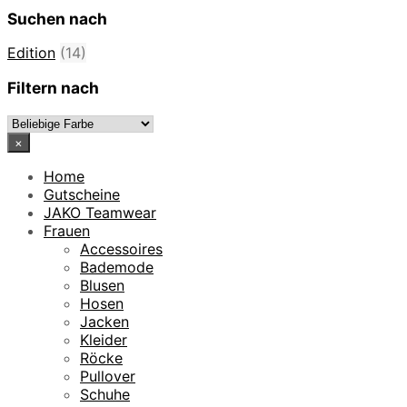
Suchen nach
Edition
(14)
Filtern nach
×
Home
Gutscheine
JAKO Teamwear
Frauen
Accessoires
Bademode
Blusen
Hosen
Jacken
Kleider
Röcke
Pullover
Schuhe