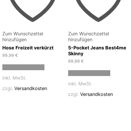
Zum Wunschzettel
Zum Wunschzettel
hinzufügen
hinzufügen
Hose Freizeit verkürzt
5-Pocket Jeans Best4me
Skinny
99,99
€
99,99
€
Dieses
Ausführung wählen
Produkt
Dieses
Ausführung wählen
weist
Produkt
inkl. MwSt.
mehrere
weist
inkl. MwSt.
Varianten
mehrere
zzgl.
Versandkosten
auf.
Varianten
zzgl.
Versandkosten
Die
auf.
Optionen
Die
können
Optionen
auf
können
der
auf
Produktseite
der