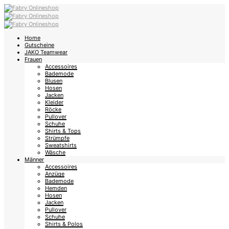
Home
Gutscheine
JAKO Teamwear
Frauen
Accessoires
Bademode
Blusen
Hosen
Jacken
Kleider
Röcke
Pullover
Schuhe
Shirts & Tops
Strümpfe
Sweatshirts
Wäsche
Männer
Accessoires
Anzüge
Bademode
Hemden
Hosen
Jacken
Pullover
Schuhe
Shirts & Polos