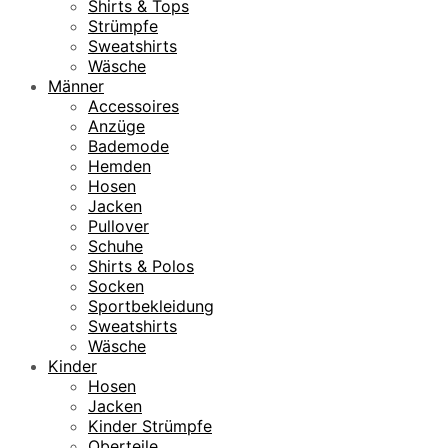
Shirts & Tops
Strümpfe
Sweatshirts
Wäsche
Männer
Accessoires
Anzüge
Bademode
Hemden
Hosen
Jacken
Pullover
Schuhe
Shirts & Polos
Socken
Sportbekleidung
Sweatshirts
Wäsche
Kinder
Hosen
Jacken
Kinder Strümpfe
Oberteile