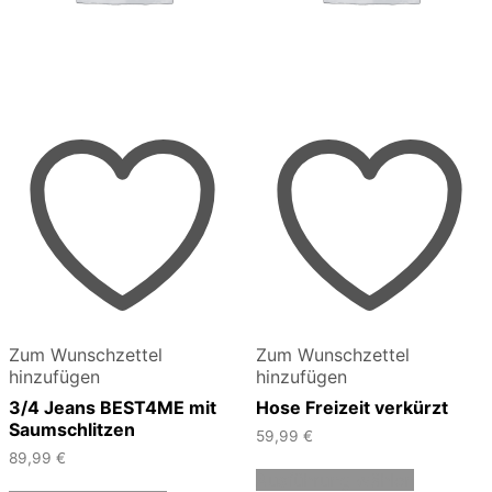
Zum Wunschzettel
Zum Wunschzettel
hinzufügen
hinzufügen
3/4 Jeans BEST4ME mit
Hose Freizeit verkürzt
Saumschlitzen
59,99
€
89,99
€
Dieses
Ausführung wählen
Dieses
Produkt