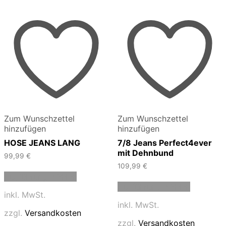
Zum Wunschzettel
Zum Wunschzettel
hinzufügen
hinzufügen
HOSE JEANS LANG
7/8 Jeans Perfect4ever
mit Dehnbund
99,99
€
109,99
€
Dieses
Ausführung wählen
Produkt
Dieses
Ausführung wählen
weist
Produkt
inkl. MwSt.
mehrere
weist
inkl. MwSt.
Varianten
mehrere
zzgl.
Versandkosten
auf.
Varianten
zzgl.
Versandkosten