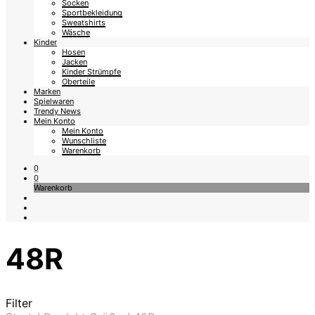
Socken
Sportbekleidung
Sweatshirts
Wäsche
Kinder
Hosen
Jacken
Kinder Strümpfe
Oberteile
Marken
Spielwaren
Trendy News
Mein Konto
Mein Konto
Wunschliste
Warenkorb
0
0
Warenkorb
48R
Filter