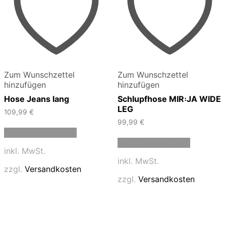
Zum Wunschzettel
Zum Wunschzettel
hinzufügen
hinzufügen
Hose Jeans lang
Schlupfhose MIR꞉JA WIDE
LEG
109,99
€
99,99
€
Dieses
Ausführung wählen
Produkt
Dieses
Ausführung wählen
weist
Produkt
inkl. MwSt.
mehrere
weist
inkl. MwSt.
Varianten
mehrere
zzgl.
Versandkosten
auf.
Varianten
zzgl.
Versandkosten
Die
auf.
Optionen
Die
können
Optionen
auf
können
der
auf