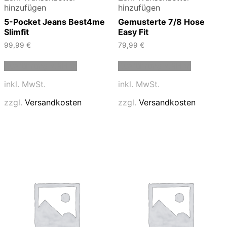
hinzufügen
hinzufügen
5-Pocket Jeans Best4me
Gemusterte 7/8 Hose
Slimfit
Easy Fit
99,99
€
79,99
€
Dieses
Dieses
Ausführung wählen
Ausführung wählen
Produkt
Produkt
weist
weist
inkl. MwSt.
inkl. MwSt.
mehrere
mehrere
Varianten
Varianten
zzgl.
Versandkosten
zzgl.
Versandkosten
auf.
auf.
Die
Die
Optionen
Optionen
können
können
auf
auf
der
der
Produktseite
Produktse
gewählt
gewählt
werden
werden