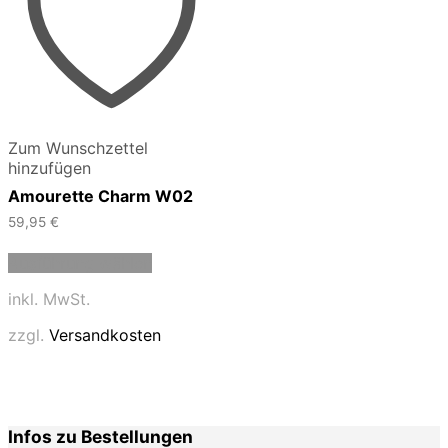
Zum Wunschzettel
hinzufügen
Amourette Charm W02
59,95
€
Dieses
Ausführung wählen
Produkt
weist
inkl. MwSt.
mehrere
Varianten
zzgl.
Versandkosten
auf.
Die
Optionen
können
auf
Infos zu Bestellungen
der