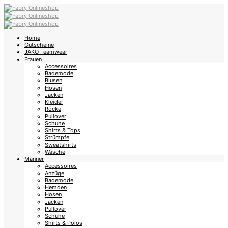
Home
Gutscheine
JAKO Teamwear
Frauen
Accessoires
Bademode
Blusen
Hosen
Jacken
Kleider
Röcke
Pullover
Schuhe
Shirts & Tops
Strümpfe
Sweatshirts
Wäsche
Männer
Accessoires
Anzüge
Bademode
Hemden
Hosen
Jacken
Pullover
Schuhe
Shirts & Polos