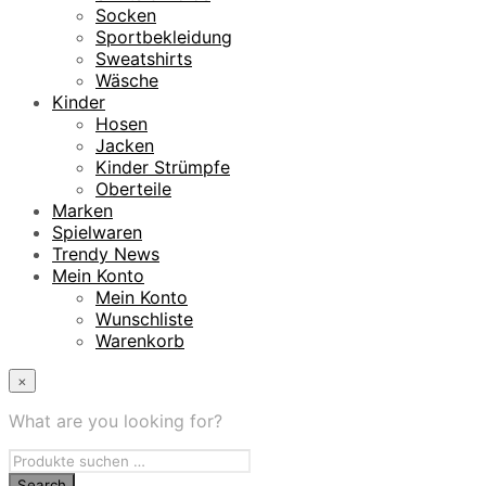
Socken
Sportbekleidung
Sweatshirts
Wäsche
Kinder
Hosen
Jacken
Kinder Strümpfe
Oberteile
Marken
Spielwaren
Trendy News
Mein Konto
Mein Konto
Wunschliste
Warenkorb
×
What are you looking for?