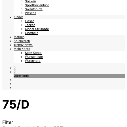
Socken
Sportbekleidung
Sweatshirts
Wäsche
Kinder
Hosen
Jacken
Kinder Strümpfe
Oberteile
Marken
Spielwaren
Trendy News
Mein Konto
Mein Konto
Wunschliste
Warenkorb
0
0
Warenkorb
75/D
Filter