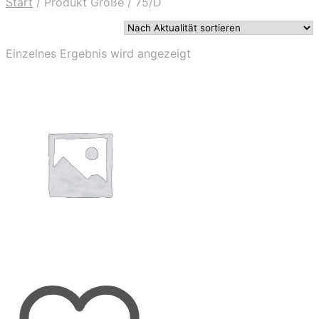
Start
/
Produkt Größe
/
75/D
Einzelnes Ergebnis wird angezeigt