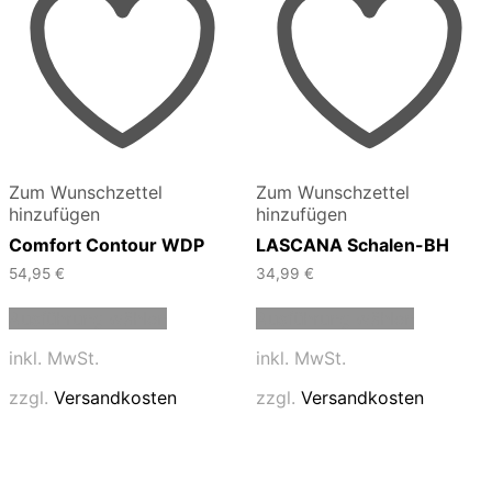
Zum Wunschzettel
Zum Wunschzettel
hinzufügen
hinzufügen
Comfort Contour WDP
LASCANA Schalen-BH
54,95
€
34,99
€
Dieses
Dieses
Ausführung wählen
Ausführung wählen
Produkt
Produkt
weist
weist
inkl. MwSt.
inkl. MwSt.
mehrere
mehrere
Varianten
Varianten
zzgl.
Versandkosten
zzgl.
Versandkosten
auf.
auf.
Die
Die
Optionen
Optionen
können
können