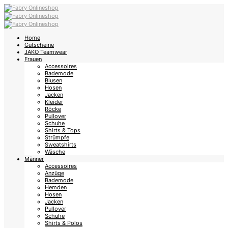
Home
Gutscheine
JAKO Teamwear
Frauen
Accessoires
Bademode
Blusen
Hosen
Jacken
Kleider
Röcke
Pullover
Schuhe
Shirts & Tops
Strümpfe
Sweatshirts
Wäsche
Männer
Accessoires
Anzüge
Bademode
Hemden
Hosen
Jacken
Pullover
Schuhe
Shirts & Polos