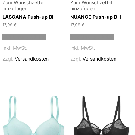
Zum Wunschzettel
Zum Wunschzettel
hinzufügen
hinzufügen
LASCANA Push-up BH
NUANCE Push-up BH
17,99
€
17,99
€
Dieses
Dieses
Ausführung wählen
Ausführung wählen
Produkt
Produkt
weist
weist
inkl. MwSt.
inkl. MwSt.
mehrere
mehrere
Varianten
Varianten
zzgl.
Versandkosten
zzgl.
Versandkosten
auf.
auf.
Die
Die
Optionen
Optionen
können
können
auf
auf
der
der
Produktseite
Produktse
gewählt
gewählt
werden
werden