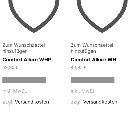
Zum Wunschzettel
Zum Wunschzettel
hinzufügen
hinzufügen
Comfort Allure WHP
Comfort Allure WH
49,95
€
44,95
€
Dieses
Dieses
Ausführung wählen
Ausführung wählen
Produkt
Produkt
weist
weist
inkl. MwSt.
inkl. MwSt.
mehrere
mehrere
Varianten
Varianten
zzgl.
Versandkosten
zzgl.
Versandkosten
auf.
auf.
Die
Die
Optionen
Optionen
können
können
auf
auf
der
der