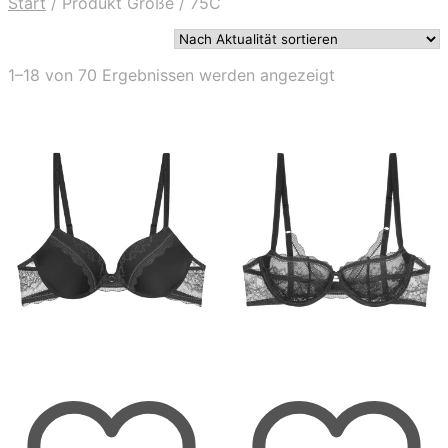
Start
/
Produkt Größe
/
75C
Nach
1–18 von 70 Ergebnissen werden angezeigt
Aktualität
sortiert