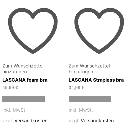
Zum Wunschzettel
Zum Wunschzettel
hinzufügen
hinzufügen
LASCANA foam bra
LASCANA Strapless bra
49,99
€
34,99
€
Dieses
Dieses
Ausführung wählen
Ausführung wählen
Produkt
Produkt
weist
weist
inkl. MwSt.
inkl. MwSt.
mehrere
mehrere
Varianten
Varianten
zzgl.
Versandkosten
zzgl.
Versandkosten
auf.
auf.
Die
Die