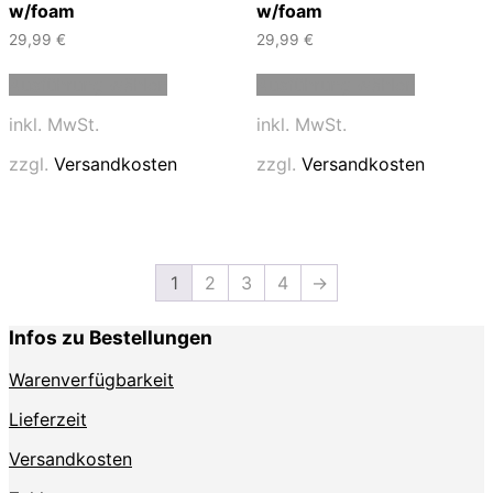
w/foam
w/foam
29,99
€
29,99
€
Dieses
Dieses
Ausführung wählen
Ausführung wählen
Produkt
Produkt
weist
weist
inkl. MwSt.
inkl. MwSt.
mehrere
mehrere
Varianten
Varianten
zzgl.
Versandkosten
zzgl.
Versandkosten
auf.
auf.
Die
Die
Optionen
Optionen
können
können
auf
auf
1
2
3
4
→
der
der
Produktseite
Produktse
gewählt
gewählt
Infos zu Bestellungen
werden
werden
Warenverfügbarkeit
Lieferzeit
Versandkosten