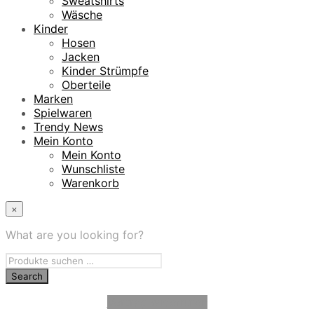
Sweatshirts
Wäsche
Kinder
Hosen
Jacken
Kinder Strümpfe
Oberteile
Marken
Spielwaren
Trendy News
Mein Konto
Mein Konto
Wunschliste
Warenkorb
×
What are you looking for?
Vertrag widerrufen