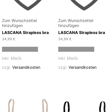
Zum Wunschzettel
Zum Wunschzettel
hinzufügen
hinzufügen
LASCANA Strapless bra
LASCANA Strapless bra
34,99
€
34,99
€
Dieses
Dieses
Ausführung wählen
Ausführung wählen
Produkt
Produkt
weist
weist
inkl. MwSt.
inkl. MwSt.
mehrere
mehrere
Varianten
Varianten
zzgl.
Versandkosten
zzgl.
Versandkosten
auf.
auf.
Die
Die
Optionen
Optionen
können
können
auf
auf
der
der
Produktseite
Produktse
gewählt
gewählt
werden
werden