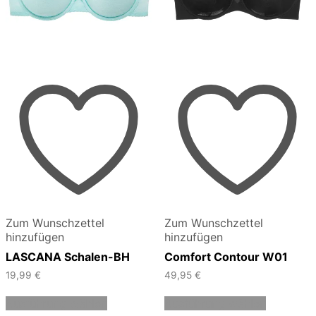
Zum Wunschzettel
Zum Wunschzettel
hinzufügen
hinzufügen
LASCANA Schalen-BH
Comfort Contour W01
19,99
€
49,95
€
Dieses
Dieses
Ausführung wählen
Ausführung wählen
Produkt
Produkt