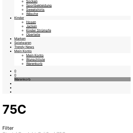
Socken
Sportbekleidung
Sweatshirts
Wäsche
Kinder
Hosen
Jacken
Kinder Strümpfe
Oberteile
Marken
Spielwaren
Trendy News
Mein Konto
Mein Konto
Wunschliste
Warenkorb
0
0
Warenkorb
75C
Filter