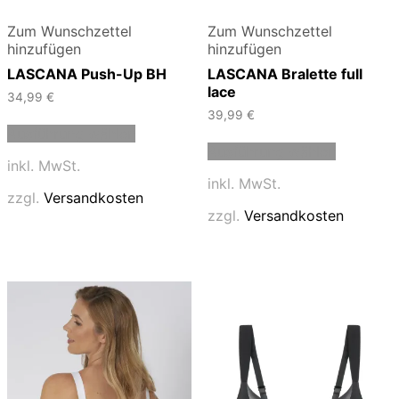
Zum Wunschzettel
Zum Wunschzettel
hinzufügen
hinzufügen
LASCANA Push-Up BH
LASCANA Bralette full
lace
34,99
€
39,99
€
Dieses
Ausführung wählen
Produkt
Dieses
Ausführung wählen
weist
Produkt
inkl. MwSt.
mehrere
weist
inkl. MwSt.
Varianten
mehrere
zzgl.
Versandkosten
auf.
Varianten
zzgl.
Versandkosten
Die
auf.
Optionen
Die
können
Optionen
auf
können
der
auf
Produktseite
der
gewählt
Produktse
werden
gewählt
werden