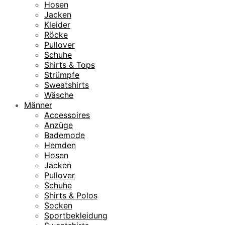
Hosen
Jacken
Kleider
Röcke
Pullover
Schuhe
Shirts & Tops
Strümpfe
Sweatshirts
Wäsche
Männer
Accessoires
Anzüge
Bademode
Hemden
Hosen
Jacken
Pullover
Schuhe
Shirts & Polos
Socken
Sportbekleidung