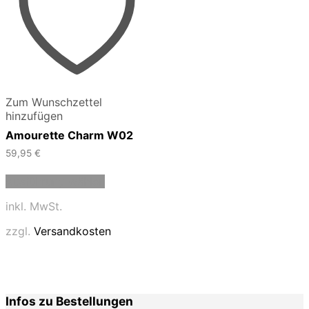
Zum Wunschzettel
hinzufügen
Amourette Charm W02
59,95
€
Dieses
Ausführung wählen
Produkt
weist
inkl. MwSt.
mehrere
Varianten
zzgl.
Versandkosten
auf.
Die
Optionen
können
auf
Infos zu Bestellungen
der