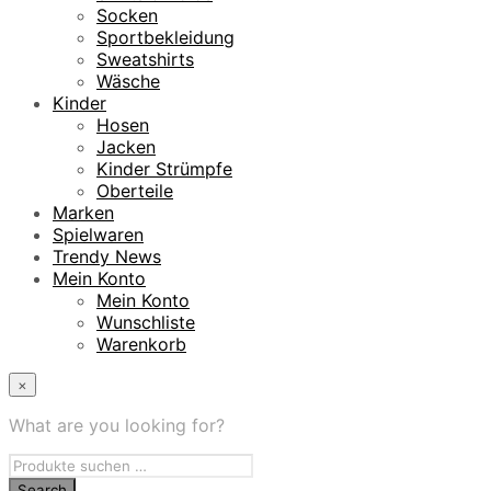
Socken
Sportbekleidung
Sweatshirts
Wäsche
Kinder
Hosen
Jacken
Kinder Strümpfe
Oberteile
Marken
Spielwaren
Trendy News
Mein Konto
Mein Konto
Wunschliste
Warenkorb
×
What are you looking for?