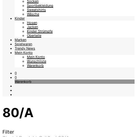
Socken
Sportbekleidung
Sweatshirts
Wäsche
Kinder
Hosen
Jacken
Kinder Strümpfe
Oberteile
Marken
Spielwaren
Trendy News
Mein Konto
Mein Konto
Wunschliste
Warenkorb
0
0
Warenkorb
80/A
Filter