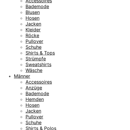
Accessoires
Bademode
Blusen
Hosen
Jacken
Kleider
Röcke
Pullover
Schuhe
Shirts & Tops
Strümpfe
Sweatshirts
Wäsche
Männer
Accessoires
Anzüge
Bademode
Hemden
Hosen
Jacken
Pullover
Schuhe
Shirts & Polos