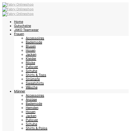
Home
Gutscheine
JAKO Teamwear
Frauen
Accessoires
Bademode
Blusen
Hosen
Jacken
Kleider
Röcke
Pullover
Schuhe
Shirts & Tops
Strümpfe
Sweatshirts
Wäsche
Männer
Accessoires
Anzüge
Bademode
Hemden
Hosen
Jacken
Pullover
Schuhe
Shirts & Polos