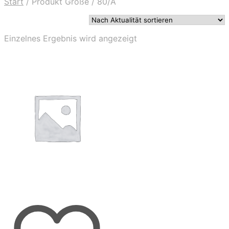
Start
/
Produkt Größe
/
80/A
Einzelnes Ergebnis wird angezeigt