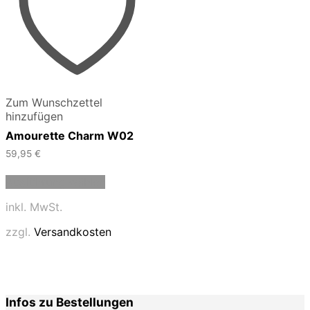
Zum Wunschzettel
hinzufügen
Amourette Charm W02
59,95
€
Dieses
Ausführung wählen
Produkt
weist
inkl. MwSt.
mehrere
Varianten
zzgl.
Versandkosten
auf.
Die
Optionen
können
auf
Infos zu Bestellungen
der