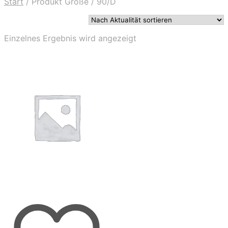
Start
/
Produkt Größe
/
90/D
Einzelnes Ergebnis wird angezeigt