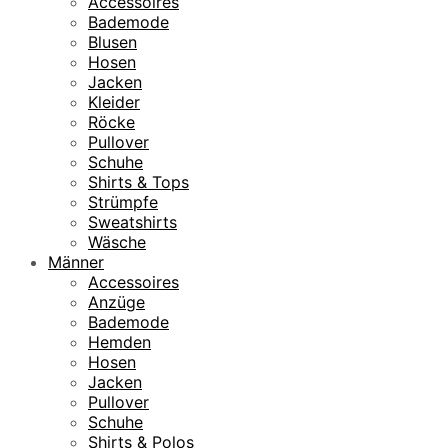
Accessoires
Bademode
Blusen
Hosen
Jacken
Kleider
Röcke
Pullover
Schuhe
Shirts & Tops
Strümpfe
Sweatshirts
Wäsche
Männer
Accessoires
Anzüge
Bademode
Hemden
Hosen
Jacken
Pullover
Schuhe
Shirts & Polos