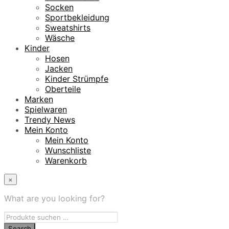
Socken
Sportbekleidung
Sweatshirts
Wäsche
Kinder
Hosen
Jacken
Kinder Strümpfe
Oberteile
Marken
Spielwaren
Trendy News
Mein Konto
Mein Konto
Wunschliste
Warenkorb
×
What are you looking for?