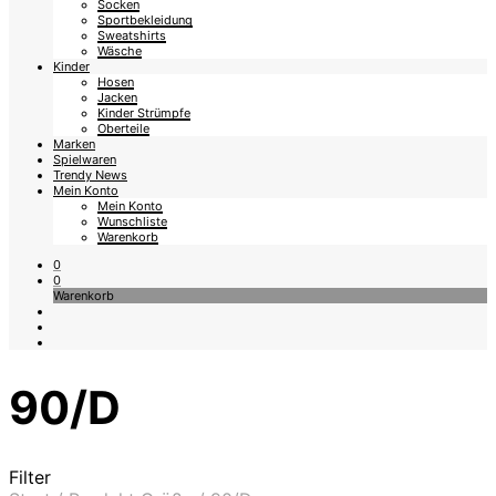
Socken
Sportbekleidung
Sweatshirts
Wäsche
Kinder
Hosen
Jacken
Kinder Strümpfe
Oberteile
Marken
Spielwaren
Trendy News
Mein Konto
Mein Konto
Wunschliste
Warenkorb
0
0
Warenkorb
90/D
Filter