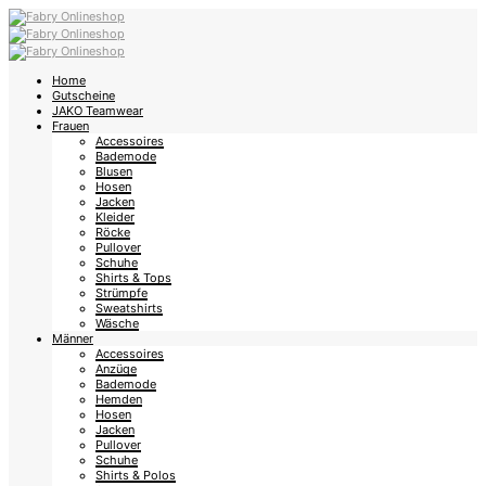
Home
Gutscheine
JAKO Teamwear
Frauen
Accessoires
Bademode
Blusen
Hosen
Jacken
Kleider
Röcke
Pullover
Schuhe
Shirts & Tops
Strümpfe
Sweatshirts
Wäsche
Männer
Accessoires
Anzüge
Bademode
Hemden
Hosen
Jacken
Pullover
Schuhe
Shirts & Polos