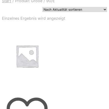
Start
/
Produkt Größe
/
90/E
Einzelnes Ergebnis wird angezeigt