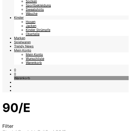
Socken
Sportbekleidung
Sweatshirts
Wäsche
Kinder
Hosen
Jacken
Kinder Strümpfe
Oberteile
Marken
Spielwaren
Trendy News
Mein Konto
Mein Konto
Wunschliste
Warenkorb
0
0
Warenkorb
90/E
Filter