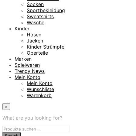
Socken
Sportbekleidung
Sweatshirts
Wäsche
Kinder
Hosen
Jacken
Kinder Strümpfe
Oberteile
Marken
Spielwaren
Trendy News
Mein Konto
Mein Konto
Wunschliste
Warenkorb
×
What are you looking for?