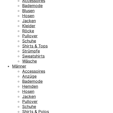
Accessoires
Bademode
Blusen
Hosen
Jacken
Kleider
Röcke
Pullover
Schuhe
Shirts & Tops
Strümpfe
Sweatshirts
Wäsche
Männer
Accessoires
Anzüge
Bademode
Hemden
Hosen
Jacken
Pullover
Schuhe
Shirts & Polos