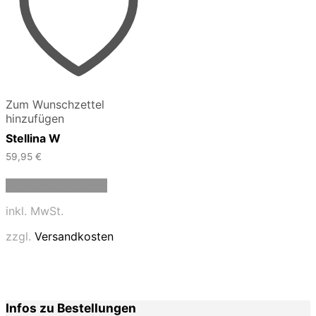
Zum Wunschzettel
hinzufügen
Stellina W
59,95
€
Dieses
Ausführung wählen
Produkt
weist
inkl. MwSt.
mehrere
Varianten
zzgl.
Versandkosten
auf.
Die
Optionen
können
auf
Infos zu Bestellungen
der