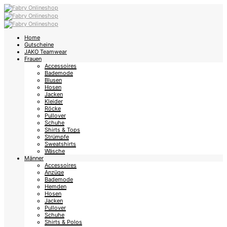
Home
Gutscheine
JAKO Teamwear
Frauen
Accessoires
Bademode
Blusen
Hosen
Jacken
Kleider
Röcke
Pullover
Schuhe
Shirts & Tops
Strümpfe
Sweatshirts
Wäsche
Männer
Accessoires
Anzüge
Bademode
Hemden
Hosen
Jacken
Pullover
Schuhe
Shirts & Polos