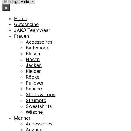
×
Home
Gutscheine
JAKO Teamwear
Frauen
Accessoires
Bademode
Blusen
Hosen
Jacken
Kleider
Röcke
Pullover
Schuhe
Shirts & Tops
Strümpfe
Sweatshirts
Wäsche
Männer
Accessoires
Anzüge