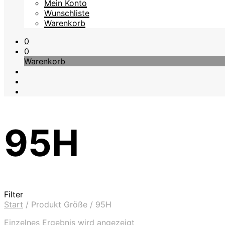
Mein Konto
Wunschliste
Warenkorb
0
0
Warenkorb
95H
Filter
Start
/
Produkt Größe
/
95H
Einzelnes Ergebnis wird angezeigt