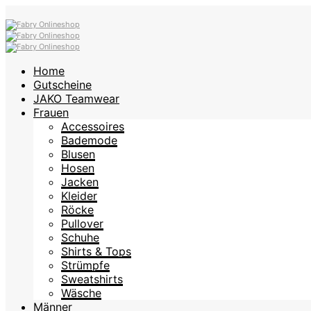
Home
Gutscheine
JAKO Teamwear
Frauen
Accessoires
Bademode
Blusen
Hosen
Jacken
Kleider
Röcke
Pullover
Schuhe
Shirts & Tops
Strümpfe
Sweatshirts
Wäsche
Männer