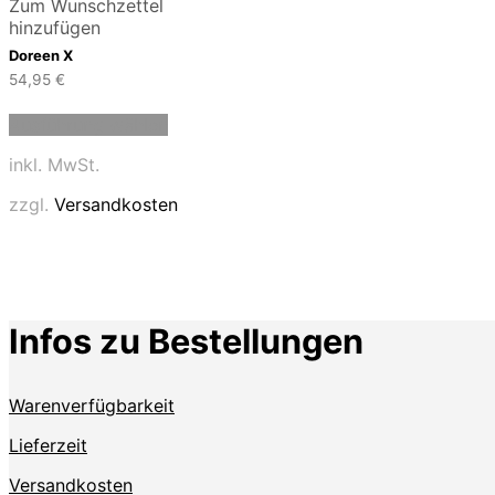
Zum Wunschzettel
hinzufügen
Doreen X
54,95
€
Dieses
Ausführung wählen
Produkt
weist
inkl. MwSt.
mehrere
Varianten
zzgl.
Versandkosten
auf.
Die
Optionen
können
auf
der
Infos zu Bestellungen
Produktseite
gewählt
werden
Warenverfügbarkeit
Lieferzeit
Versandkosten