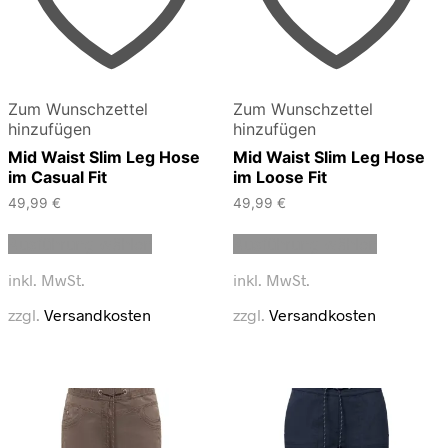
Zum Wunschzettel
Zum Wunschzettel
hinzufügen
hinzufügen
Mid Waist Slim Leg Hose
Mid Waist Slim Leg Hose
im Casual Fit
im Loose Fit
49,99
€
49,99
€
Dieses
Dieses
Ausführung wählen
Ausführung wählen
Produkt
Produkt
weist
weist
inkl. MwSt.
inkl. MwSt.
mehrere
mehrere
Varianten
Varianten
zzgl.
Versandkosten
zzgl.
Versandkosten
auf.
auf.
Die
Die
Optionen
Optionen
können
können
auf
auf
der
der
Produktseite
Produktse