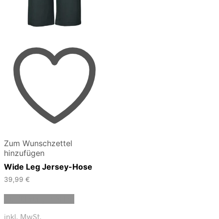
Zum Wunschzettel
hinzufügen
Wide Leg Jersey-Hose
39,99
€
Dieses
Ausführung wählen
Produkt
weist
inkl. MwSt.
mehrere