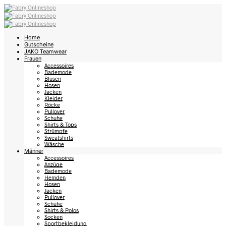
Home
Gutscheine
JAKO Teamwear
Frauen
Accessoires
Bademode
Blusen
Hosen
Jacken
Kleider
Röcke
Pullover
Schuhe
Shirts & Tops
Strümpfe
Sweatshirts
Wäsche
Männer
Accessoires
Anzüge
Bademode
Hemden
Hosen
Jacken
Pullover
Schuhe
Shirts & Polos
Socken
Sportbekleidung