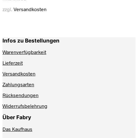
Varianten
zzgl.
Versandkosten
auf.
Die
Optionen
können
auf
Infos zu Bestellungen
der
Produktseite
Warenverfügbarkeit
gewählt
werden
Lieferzeit
Versandkosten
Zahlungsarten
Rücksendungen
Widerrufsbelehrung
Über Fabry
Das Kaufhaus