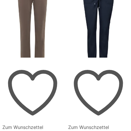
gewählt
gewählt
werden
werden
Zum Wunschzettel
Zum Wunschzettel