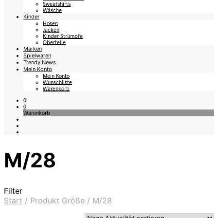
Sweatshirts
Wäsche
Kinder
Hosen
Jacken
Kinder Strümpfe
Oberteile
Marken
Spielwaren
Trendy News
Mein Konto
Mein Konto
Wunschliste
Warenkorb
0
0
Warenkorb
M/28
Filter
Start
/
Produkt Größe
/
M/28