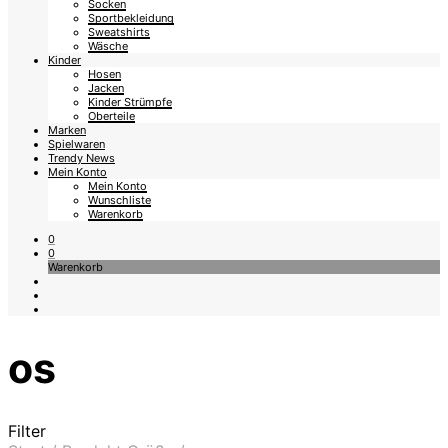
Socken
Sportbekleidung
Sweatshirts
Wäsche
Kinder
Hosen
Jacken
Kinder Strümpfe
Oberteile
Marken
Spielwaren
Trendy News
Mein Konto
Mein Konto
Wunschliste
Warenkorb
0
0
Warenkorb
os
Filter