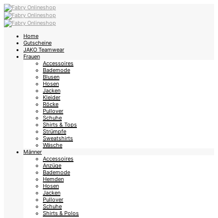
Home
Gutscheine
JAKO Teamwear
Frauen
Accessoires
Bademode
Blusen
Hosen
Jacken
Kleider
Röcke
Pullover
Schuhe
Shirts & Tops
Strümpfe
Sweatshirts
Wäsche
Männer
Accessoires
Anzüge
Bademode
Hemden
Hosen
Jacken
Pullover
Schuhe
Shirts & Polos