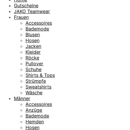
Gutscheine
JAKO Teamwear
Frauen
Accessoires
Bademode
Blusen
Hosen
Jacken
Kleider
Röcke
Pullover
Schuhe
Shirts & Tops
Strümpfe
Sweatshirts
Wäsche
Männer
Accessoires
Anzüge
Bademode
Hemden
Hosen