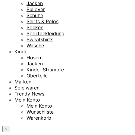
Jacken
Pullover
Schuhe
Shirts & Polos
Socken
Sportbekleidung
Sweatshirts
Wäsche
Kinder
Hosen
Jacken
Kinder Strümpfe
Oberteile
Marken
Spielwaren
Trendy News
Mein Konto
Mein Konto
Wunschliste
Warenkorb
×