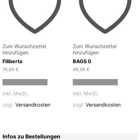
Zum Wunschzettel
Zum Wunschzettel
hinzufügen
hinzufügen
Filiberta
BAGS 0
74,99
€
49,99
€
Dieses
Dieses
Ausführung wählen
Ausführung wählen
Produkt
Produkt
weist
weist
inkl. MwSt.
inkl. MwSt.
mehrere
mehrere
Varianten
Varianten
zzgl.
Versandkosten
zzgl.
Versandkosten
auf.
auf.
Die
Die
Optionen
Optionen
können
können
auf
auf
Infos zu Bestellungen
der
der