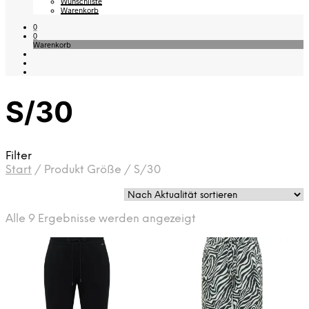
Wunschliste
Warenkorb
0
0
Warenkorb
S/30
Filter
Start
/
Produkt Größe
/
S/30
Nach
Alle 9 Ergebnisse werden angezeigt
Aktualität
sortiert