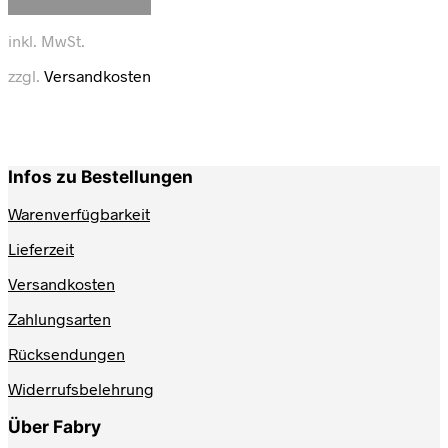
Ausführung wählen
Produkt
weist
inkl. MwSt.
mehrere
Varianten
zzgl.
Versandkosten
auf.
Die
Optionen
können
auf
Infos zu Bestellungen
der
Produktseite
Warenverfügbarkeit
gewählt
werden
Lieferzeit
Versandkosten
Zahlungsarten
Rücksendungen
Widerrufsbelehrung
Über Fabry