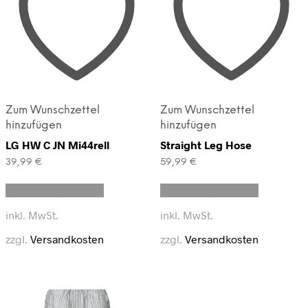
Zum Wunschzettel
Zum Wunschzettel
hinzufügen
hinzufügen
LG HW C JN Mi44rell
Straight Leg Hose
39,99
€
59,99
€
Dieses
Dieses
Ausführung wählen
Ausführung wählen
Produkt
Produkt
weist
weist
inkl. MwSt.
inkl. MwSt.
mehrere
mehrere
Varianten
Varianten
zzgl.
Versandkosten
zzgl.
Versandkosten
auf.
auf.
Die
Die
Optionen
Optionen
können
können
auf
auf