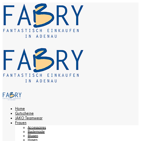
Home
Gutscheine
JAKO Teamwear
Frauen
Accessoires
Bademode
Blusen
Hosen