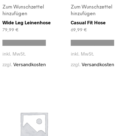
Zum Wunschzettel
Zum Wunschzettel
hinzufügen
hinzufügen
Wide Leg Leinenhose
Casual Fit Hose
79,99
€
69,99
€
Dieses
Dieses
Ausführung wählen
Ausführung wählen
Produkt
Produkt
weist
weist
inkl. MwSt.
inkl. MwSt.
mehrere
mehrere
Varianten
Varianten
zzgl.
Versandkosten
zzgl.
Versandkosten
auf.
auf.
Die
Die
Optionen
Optionen
können
können
auf
auf
der
der
Produktseite
Produktse
gewählt
gewählt
werden
werden