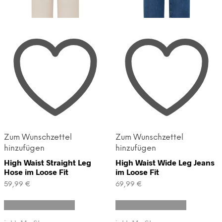
Zum Wunschzettel
Zum Wunschzettel
hinzufügen
hinzufügen
High Waist Straight Leg
High Waist Wide Leg Jeans
Hose im Loose Fit
im Loose Fit
59,99
€
69,99
€
Dieses
Dieses
Ausführung wählen
Ausführung wählen
Produkt
Produkt
weist
weist