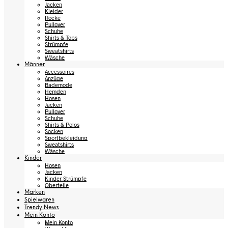
Jacken
Kleider
Röcke
Pullover
Schuhe
Shirts & Tops
Strümpfe
Sweatshirts
Wäsche
Männer
Accessoires
Anzüge
Bademode
Hemden
Hosen
Jacken
Pullover
Schuhe
Shirts & Polos
Socken
Sportbekleidung
Sweatshirts
Wäsche
Kinder
Hosen
Jacken
Kinder Strümpfe
Oberteile
Marken
Spielwaren
Trendy News
Mein Konto
Mein Konto