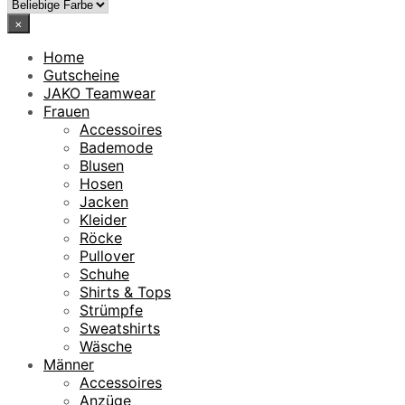
×
Home
Gutscheine
JAKO Teamwear
Frauen
Accessoires
Bademode
Blusen
Hosen
Jacken
Kleider
Röcke
Pullover
Schuhe
Shirts & Tops
Strümpfe
Sweatshirts
Wäsche
Männer
Accessoires
Anzüge