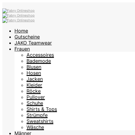
Home
Gutscheine
JAKO Teamwear
Frauen
Accessoires
Bademode
Blusen
Hosen
Jacken
Kleider
Röcke
Pullover
Schuhe
Shirts & Tops
Strümpfe
Sweatshirts
Wäsche
Männer