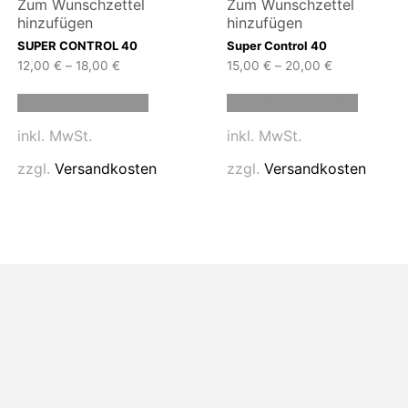
Zum Wunschzettel
Zum Wunschzettel
hinzufügen
hinzufügen
SUPER CONTROL 40
Super Control 40
12,00
€
–
18,00
€
15,00
€
–
20,00
€
Dieses
Dieses
Ausführung wählen
Ausführung wählen
Produkt
Produk
weist
weist
inkl. MwSt.
inkl. MwSt.
mehrere
mehrer
n
Varianten
Variant
zzgl.
Versandkosten
zzgl.
Versandkosten
auf.
auf.
Die
Die
n
Optionen
Option
können
können
auf
auf
der
der
eite
Produktseite
Produk
gewählt
gewähl
werden
werde