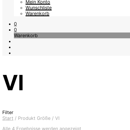
Mein Konto
Wunschliste
Warenkorb
0
0
Warenkorb
VI
Filter
Start
/
Produkt Größe
/
VI
Nach
Alle 4 Ergebnisse werden angezeigt