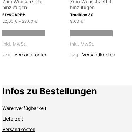
Zum Wunschzettel
Zum Wunschzettel
hinzufügen
hinzufügen
FLY&CARE®
Tradition 30
22,00
€
–
23,00
€
9,00
€
Dieses
Dieses
Ausführung wählen
Ausführung wählen
Produkt
Produkt
weist
weist
inkl. MwSt.
inkl. MwSt.
mehrere
mehrere
Varianten
Variante
zzgl.
Versandkosten
zzgl.
Versandkosten
auf.
auf.
Die
Die
Optionen
Optione
können
können
auf
auf
der
der
Infos zu Bestellungen
Produktseite
Produkts
gewählt
gewählt
werden
werden
Warenverfügbarkeit
Lieferzeit
Versandkosten