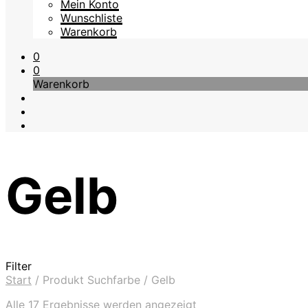
Mein Konto
Wunschliste
Warenkorb
0
0
Warenkorb
Gelb
Filter
Start
/
Produkt Suchfarbe
/
Gelb
Nach
Alle 17 Ergebnisse werden angezeigt