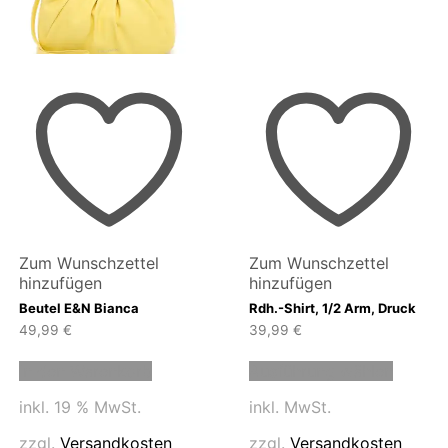
Zum Wunschzettel
Zum Wunschzettel
hinzufügen
hinzufügen
Beutel E&N Bianca
Rdh.-Shirt, 1/2 Arm, Druck
49,99
€
39,99
€
Dieses
In den Warenkorb
Ausführung wählen
Produk
weist
inkl. 19 % MwSt.
inkl. MwSt.
mehrer
n
Variant
zzgl.
Versandkosten
zzgl.
Versandkosten