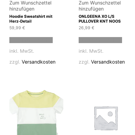
Zum Wunschzettel
Zum Wunschzettel
hinzufügen
hinzufügen
Hoodie Sweatshirt mit
ONLGEENA XO L/S
Herz-Detail
PULLOVER KNT NOOS
59,99
€
26,99
€
Dieses
Diese
t
Ausführung wählen
Ausführung wählen
Produkt
Produ
weist
weist
e
inkl. MwSt.
inkl. MwSt.
mehrere
mehre
en
Varianten
Varia
zzgl.
Versandkosten
zzgl.
Versandkosten
auf.
auf.
Die
Die
en
Optionen
Optio
können
könn
auf
auf
der
der
tseite
Produktseite
Produ
t
gewählt
gewäh
n
werden
werd