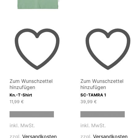
Zum Wunschzettel
Zum Wunschzettel
hinzufügen
hinzufügen
Kn.-T-Shirt
SC-TAMRA 1
11,99
€
39,99
€
Dieses
Diese
Ausführung wählen
Ausführung wählen
t
Produkt
Produ
weist
weist
inkl. MwSt.
inkl. MwSt.
e
mehrere
mehre
en
Varianten
Varia
zzgl.
Versandkosten
zzgl.
Versandkosten