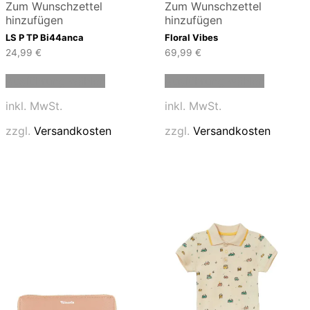
Zum Wunschzettel
Zum Wunschzettel
hinzufügen
hinzufügen
LS P TP Bi44anca
Floral Vibes
24,99
€
69,99
€
Dieses
Dieses
Ausführung wählen
Ausführung wählen
Produkt
Produkt
weist
weist
inkl. MwSt.
inkl. MwSt.
mehrere
mehrere
Varianten
Variante
zzgl.
Versandkosten
zzgl.
Versandkosten
auf.
auf.
Die
Die
Optionen
Optione
können
können
auf
auf
der
der
Produktseite
Produkts
gewählt
gewählt
werden
werden