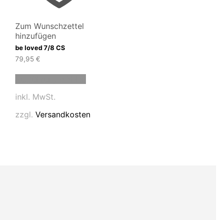
Zum Wunschzettel
hinzufügen
be loved 7/8 CS
79,95
€
Dieses
Ausführung wählen
t
Produkt
weist
inkl. MwSt.
e
mehrere
en
Varianten
zzgl.
Versandkosten
auf.
Die
en
Optionen
können
auf
der
tseite
Produktseite
t
gewählt
n
werden