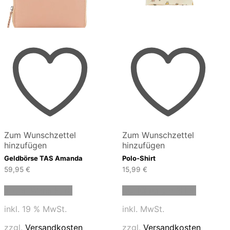
Zum Wunschzettel
Zum Wunschzettel
hinzufügen
hinzufügen
Geldbörse TAS Amanda
Polo-Shirt
59,95
€
15,99
€
Dieses
In den Warenkorb
Ausführung wählen
Produkt
weist
inkl. 19 % MwSt.
inkl. MwSt.
mehrere
Variante
zzgl.
Versandkosten
zzgl.
Versandkosten