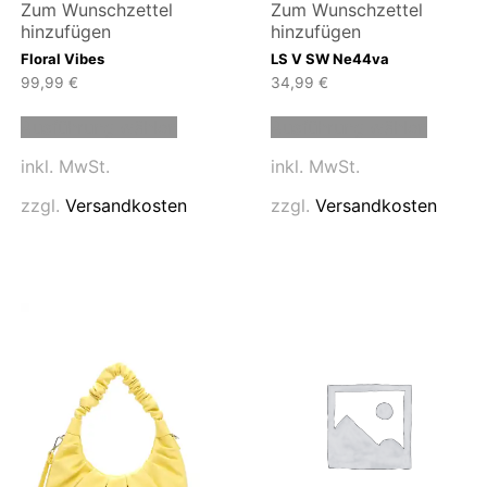
Zum Wunschzettel
Zum Wunschzettel
hinzufügen
hinzufügen
Floral Vibes
LS V SW Ne44va
99,99
€
34,99
€
Dieses
Dieses
Ausführung wählen
Ausführung wählen
Produkt
Produk
weist
weist
inkl. MwSt.
inkl. MwSt.
mehrere
mehrer
n
Varianten
Variant
zzgl.
Versandkosten
zzgl.
Versandkosten
auf.
auf.
Die
Die
n
Optionen
Option
können
können
auf
auf
der
der
eite
Produktseite
Produk
gewählt
gewähl
werden
werde