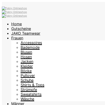
Home
Gutscheine
JAKO Teamwear
Frauen
Accessoires
Bademode
Blusen
Hosen
Jacken
Kleider
Röcke
Pullover
Schuhe
Shirts & Tops
Strümpfe
Sweatshirts
Wäsche
Männer