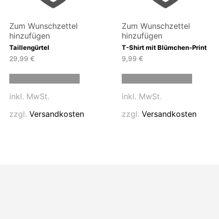
Zum Wunschzettel
Zum Wunschzettel
hinzufügen
hinzufügen
Taillengürtel
T-Shirt mit Blümchen-Print
29,99
€
9,99
€
Dieses
Dieses
Ausführung wählen
Ausführung wählen
Produkt
Produk
weist
weist
inkl. MwSt.
inkl. MwSt.
mehrere
mehrer
n
Varianten
Variant
zzgl.
Versandkosten
zzgl.
Versandkosten
auf.
auf.
Die
Die
n
Optionen
Option
können
können
auf
auf
der
der
eite
Produktseite
Produk
gewählt
gewähl
werden
werde