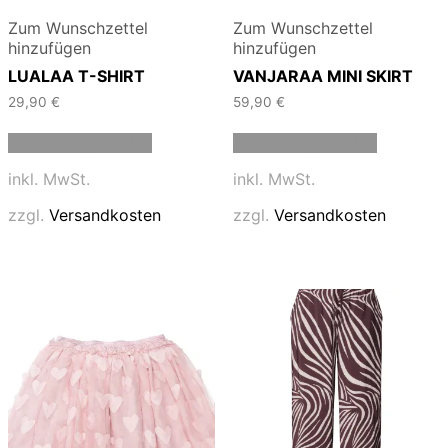
Zum Wunschzettel
Zum Wunschzettel
hinzufügen
hinzufügen
LUALAA T-SHIRT
VANJARAA MINI SKIRT
29,90
€
59,90
€
Dieses
Dieses
Ausführung wählen
Ausführung wählen
Produkt
Produkt
weist
weist
inkl. MwSt.
inkl. MwSt.
mehrere
mehrere
Varianten
Varianten
zzgl.
Versandkosten
zzgl.
Versandkosten
auf.
auf.
Die
Die
Optionen
Optionen
können
können
auf
auf
der
der
Produktseite
Produktse
gewählt
gewählt
werden
werden