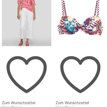
gewählt
gewählt
werden
werden
Zum Wunschzettel
Zum Wunschzettel