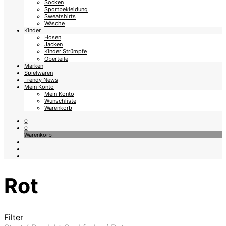
Socken
Sportbekleidung
Sweatshirts
Wäsche
Kinder
Hosen
Jacken
Kinder Strümpfe
Oberteile
Marken
Spielwaren
Trendy News
Mein Konto
Mein Konto
Wunschliste
Warenkorb
0
0
Warenkorb
Rot
Filter