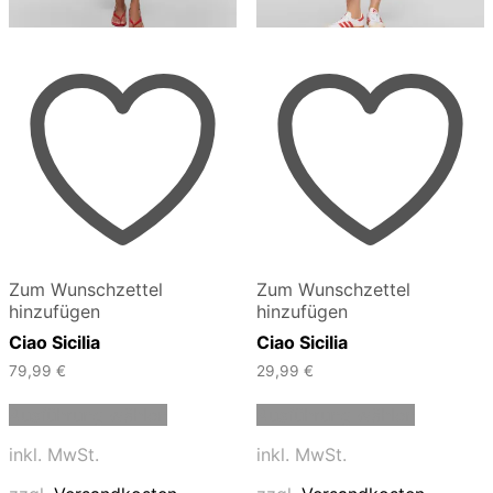
Zum Wunschzettel
Zum Wunschzettel
hinzufügen
hinzufügen
Ciao Sicilia
Ciao Sicilia
79,99
€
29,99
€
Dieses
Dieses
Ausführung wählen
Ausführung wählen
Produkt
Produkt
weist
weist
inkl. MwSt.
inkl. MwSt.
mehrere
mehrere
Varianten
Varianten