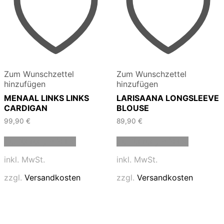
Zum Wunschzettel
Zum Wunschzettel
hinzufügen
hinzufügen
MENAAL LINKS LINKS
LARISAANA LONGSLEEVE
CARDIGAN
BLOUSE
99,90
€
89,90
€
Dieses
Dieses
Ausführung wählen
Ausführung wählen
Produkt
Produkt
weist
weist
inkl. MwSt.
inkl. MwSt.
mehrere
mehrere
Varianten
Varianten
zzgl.
Versandkosten
zzgl.
Versandkosten
auf.
auf.
Die
Die
Optionen
Optionen
können
können
auf
auf