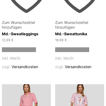
Zum Wunschzettel
Zum Wunschzettel
hinzufügen
hinzufügen
Md.-Sweatleggings
Md.-Sweattunika
12,99
€
18,99
€
Dieses
Dieses
Ausführung wählen
Ausführung wählen
Produkt
Produkt
weist
weist
inkl. MwSt.
inkl. MwSt.
mehrere
mehrere
Varianten
Varianten
zzgl.
Versandkosten
zzgl.
Versandkosten
auf.
auf.
Die
Die
Optionen
Optionen
können
können
auf
auf
der
der
Produktseite
Produktse
gewählt
gewählt