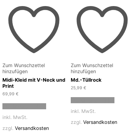
Zum Wunschzettel
Zum Wunschzettel
hinzufügen
hinzufügen
Midi-Kleid mit V-Neck und
Md.-Tüllrock
Print
25,99
€
69,99
€
Dieses
Ausführung wählen
Dieses
Produkt
Ausführung wählen
Produkt
weist
inkl. MwSt.
weist
mehrere
inkl. MwSt.
mehrere
Varianten
zzgl.
Versandkosten
Varianten
auf.
zzgl.
Versandkosten
auf.
Die