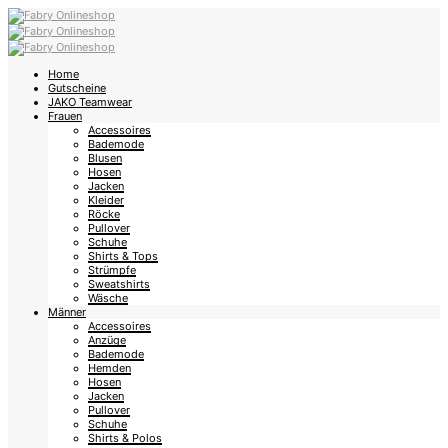
Home
Gutscheine
JAKO Teamwear
Frauen
Accessoires
Bademode
Blusen
Hosen
Jacken
Kleider
Röcke
Pullover
Schuhe
Shirts & Tops
Strümpfe
Sweatshirts
Wäsche
Männer
Accessoires
Anzüge
Bademode
Hemden
Hosen
Jacken
Pullover
Schuhe
Shirts & Polos