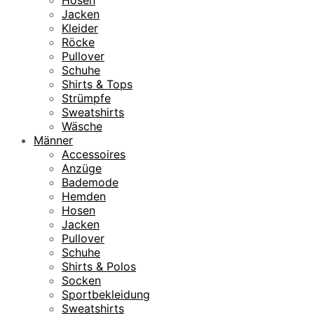
Hosen
Jacken
Kleider
Röcke
Pullover
Schuhe
Shirts & Tops
Strümpfe
Sweatshirts
Wäsche
Männer
Accessoires
Anzüge
Bademode
Hemden
Hosen
Jacken
Pullover
Schuhe
Shirts & Polos
Socken
Sportbekleidung
Sweatshirts