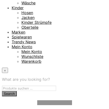
Wäsche
Kinder
Hosen
Jacken
Kinder Strümpfe
Oberteile
Marken
Spielwaren
Trendy News
Mein Konto
Mein Konto
Wunschliste
Warenkorb
×
What are you looking for?
Vertrag widerrufen