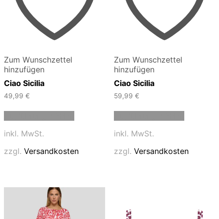
Zum Wunschzettel
Zum Wunschzettel
hinzufügen
hinzufügen
Ciao Sicilia
Ciao Sicilia
49,99
€
59,99
€
Dieses
Dieses
Ausführung wählen
Ausführung wählen
Produkt
Produkt
weist
weist
inkl. MwSt.
inkl. MwSt.
mehrere
mehrere
Varianten
Varianten
zzgl.
Versandkosten
zzgl.
Versandkosten
auf.
auf.
Die
Die
Optionen
Optionen
können
können
auf
auf
der
der
Produktseite
Produktse