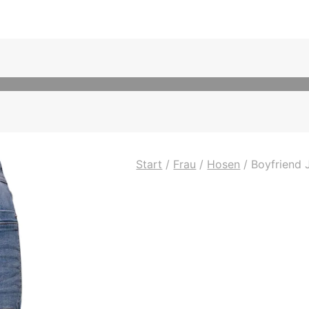
Start
/
Frau
/
Hosen
/
Boyfriend 