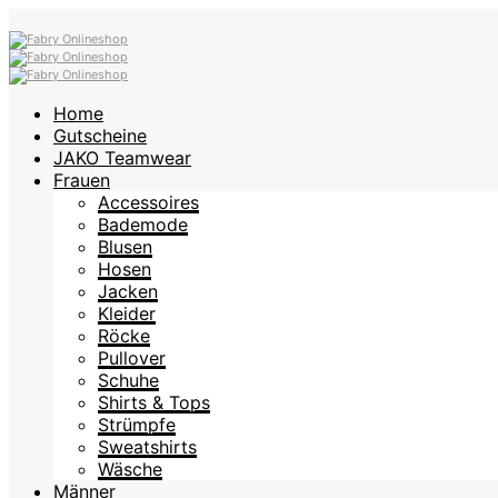
Home
Gutscheine
JAKO Teamwear
Frauen
Accessoires
Bademode
Blusen
Hosen
Jacken
Kleider
Röcke
Pullover
Schuhe
Shirts & Tops
Strümpfe
Sweatshirts
Wäsche
Männer