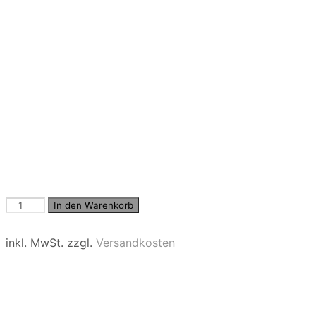
Boyfriend
In den Warenkorb
Jeans
Menge
inkl. MwSt.
zzgl.
Versandkosten