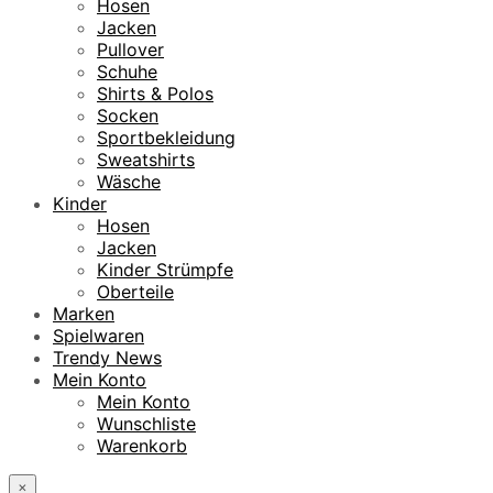
Hosen
Jacken
Pullover
Schuhe
Shirts & Polos
Socken
Sportbekleidung
Sweatshirts
Wäsche
Kinder
Hosen
Jacken
Kinder Strümpfe
Oberteile
Marken
Spielwaren
Trendy News
Mein Konto
Mein Konto
Wunschliste
Warenkorb
×