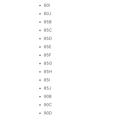
80I
80J
85B
85C
85D
85E
85F
85G
85H
85I
85J
90B
90C
90D