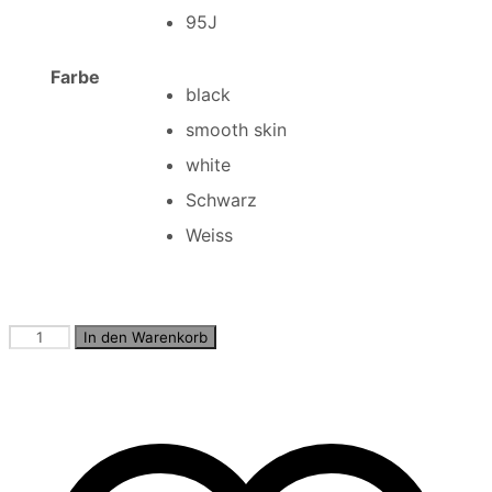
95J
Farbe
black
smooth skin
white
Schwarz
Weiss
Delicate
In den Warenkorb
Doreen
N
Menge