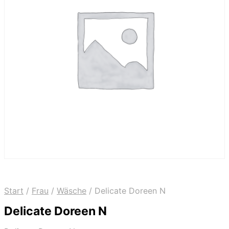
Start
/
Frau
/
Wäsche
/
Delicate Doreen N
Delicate Doreen N