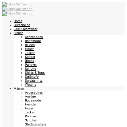
Home
Gutscheine
JAKO Teamwear
Frauen
Accessoires
Bademode
Blusen
Hosen
Jacken
Kleider
Röcke
Pullover
Schuhe
Shirts & Tops
Strümpfe
Sweatshirts
Wäsche
Männer
Accessoires
Anzüge
Bademode
Hemden
Hosen
Jacken
Pullover
Schuhe
Shirts & Polos