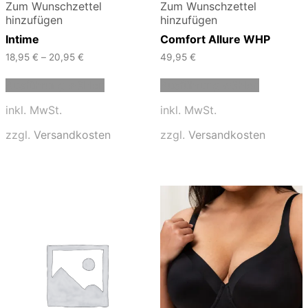
Zum Wunschzettel
Zum Wunschzettel
hinzufügen
hinzufügen
Intime
Comfort Allure WHP
18,95
€
–
20,95
€
49,95
€
Dieses
Dieses
Ausführung wählen
Ausführung wählen
Produkt
Produkt
weist
weist
inkl. MwSt.
inkl. MwSt.
mehrere
mehrere
Varianten
Varianten
zzgl.
Versandkosten
zzgl.
Versandkosten
auf.
auf.
Die
Die
Optionen
Optionen
können
können
auf
auf
der
der
Produktseite
Produktse
gewählt
gewählt
werden
werden