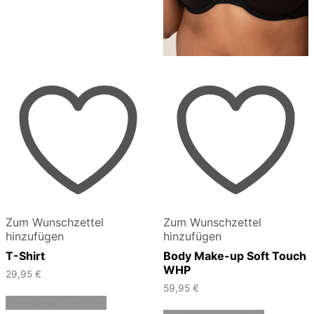
Zum Wunschzettel
Zum Wunschzettel
hinzufügen
hinzufügen
T-Shirt
Body Make-up Soft Touch
WHP
29,95
€
59,95
€
Dieses
Ausführung wählen
Produkt
Dieses