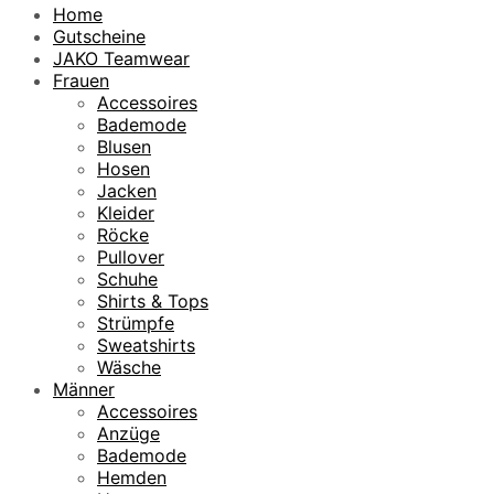
Home
Gutscheine
JAKO Teamwear
Frauen
Accessoires
Bademode
Blusen
Hosen
Jacken
Kleider
Röcke
Pullover
Schuhe
Shirts & Tops
Strümpfe
Sweatshirts
Wäsche
Männer
Accessoires
Anzüge
Bademode
Hemden