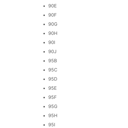
90E
90F
90G
90H
90I
90J
95B
95C
95D
95E
95F
95G
95H
95I