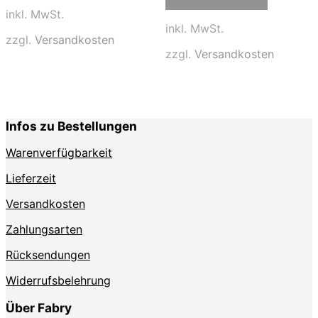
Ausführung wählen
weist
Produkt
inkl. MwSt.
mehrere
weist
inkl. MwSt.
Varianten
mehrere
zzgl.
Versandkosten
auf.
Varianten
zzgl.
Versandkosten
Die
auf.
Optionen
Die
können
Optionen
auf
können
der
auf
Infos zu Bestellungen
Produktseite
der
gewählt
Produktse
Warenverfügbarkeit
werden
gewählt
werden
Lieferzeit
Versandkosten
Zahlungsarten
Rücksendungen
Widerrufsbelehrung
Über Fabry