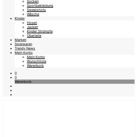
Socken
Sportbekleidung
Sweatshirts
Wäsche
Kinder
Hosen
Jacken
Kinder Strümpfe
Oberteile
Marken
Spielwaren
Trendy News
Mein Konto
Mein Konto
Wunschliste
Warenkorb
0
0
Warenkorb