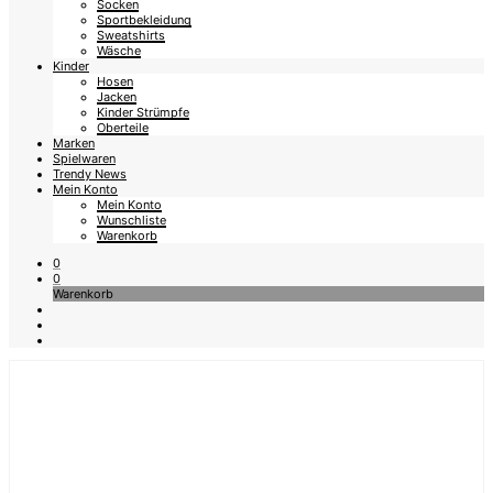
Socken
Sportbekleidung
Sweatshirts
Wäsche
Kinder
Hosen
Jacken
Kinder Strümpfe
Oberteile
Marken
Spielwaren
Trendy News
Mein Konto
Mein Konto
Wunschliste
Warenkorb
0
0
Warenkorb