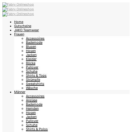
Home
Gutscheine
JAKO Teamwear
Frauen
Accessoires
Bademode
Blusen
Hosen
Jacken
Kleider
Röcke
Pullover
Schuhe
Shirts & Tops
Strümpfe
Sweatshirts
Wäsche
Männer
Accessoires
Anzüge
Bademode
Hemden
Hosen
Jacken
Pullover
Schuhe
Shirts & Polos