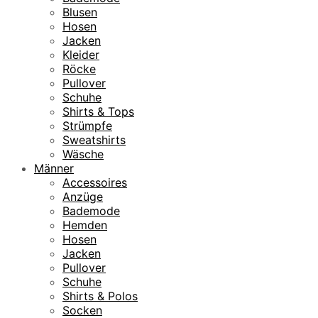
Blusen
Hosen
Jacken
Kleider
Röcke
Pullover
Schuhe
Shirts & Tops
Strümpfe
Sweatshirts
Wäsche
Männer
Accessoires
Anzüge
Bademode
Hemden
Hosen
Jacken
Pullover
Schuhe
Shirts & Polos
Socken