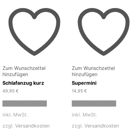
Zum Wunschzettel
Zum Wunschzettel
hinzufügen
hinzufügen
Schlafanzug kurz
Supermini
49,95
€
14,95
€
Dieses
Dieses
Ausführung wählen
Ausführung wählen
Produkt
Produkt
weist
weist
inkl. MwSt.
inkl. MwSt.
mehrere
mehrere
Varianten
Varianten
zzgl.
Versandkosten
zzgl.
Versandkosten
auf.
auf.
Die
Die