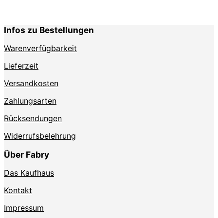
Optionen
Optionen
können
können
auf
auf
Infos zu Bestellungen
der
der
Produktseite
Produktse
Warenverfügbarkeit
gewählt
gewählt
werden
werden
Lieferzeit
Versandkosten
Zahlungsarten
Rücksendungen
Widerrufsbelehrung
Über Fabry
Das Kaufhaus
Kontakt
Impressum