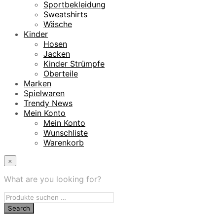
Sportbekleidung
Sweatshirts
Wäsche
Kinder
Hosen
Jacken
Kinder Strümpfe
Oberteile
Marken
Spielwaren
Trendy News
Mein Konto
Mein Konto
Wunschliste
Warenkorb
×
What are you looking for?