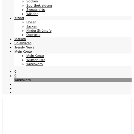
Socken
Sportbekleidung
Sweatshirts
Wäsche
Kinder
Hosen
Jacken
Kinder Strümpfe
Oberteile
Marken
Spielwaren
Trendy News
Mein Konto
Mein Konto
Wunschliste
Warenkorb
0
0
Warenkorb