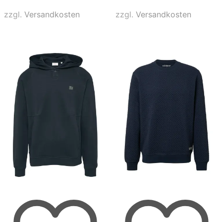
mehrere
mehrere
Varianten
Varianten
zzgl.
Versandkosten
zzgl.
Versandkosten
auf.
auf.
Die
Die
Optionen
Optionen
können
können
auf
auf
der
der
Produktseite
Produktse
gewählt
gewählt
werden
werden