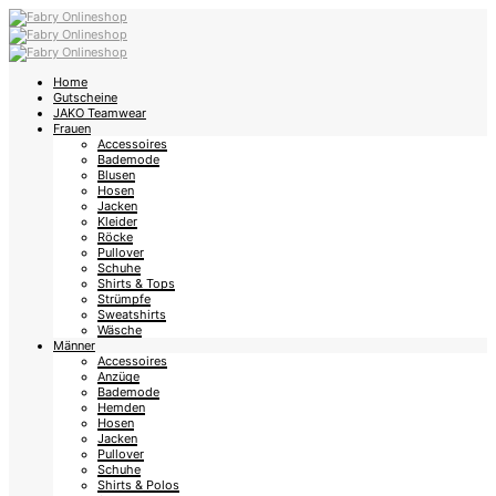
Home
Gutscheine
JAKO Teamwear
Frauen
Accessoires
Bademode
Blusen
Hosen
Jacken
Kleider
Röcke
Pullover
Schuhe
Shirts & Tops
Strümpfe
Sweatshirts
Wäsche
Männer
Accessoires
Anzüge
Bademode
Hemden
Hosen
Jacken
Pullover
Schuhe
Shirts & Polos