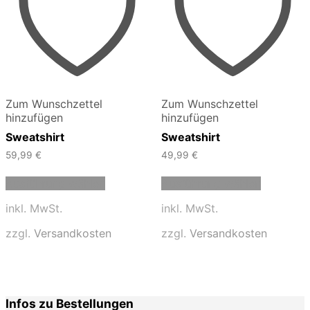
Zum Wunschzettel
Zum Wunschzettel
hinzufügen
hinzufügen
Sweatshirt
Sweatshirt
59,99
€
49,99
€
Dieses
Dieses
Ausführung wählen
Ausführung wählen
Produkt
Produkt
weist
weist
inkl. MwSt.
inkl. MwSt.
mehrere
mehrere
Varianten
Varianten
zzgl.
Versandkosten
zzgl.
Versandkosten
auf.
auf.
Die
Die
Optionen
Optionen
können
können
auf
auf
Infos zu Bestellungen
der
der