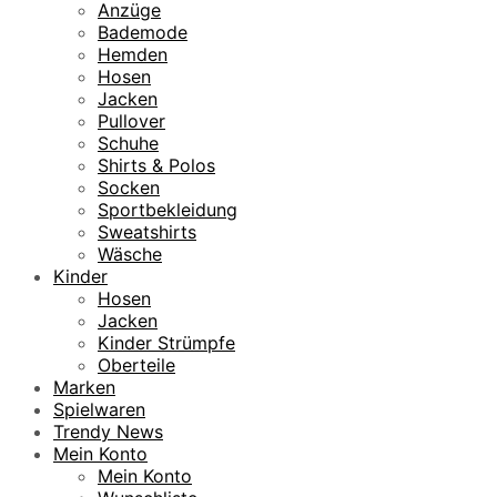
Anzüge
Bademode
Hemden
Hosen
Jacken
Pullover
Schuhe
Shirts & Polos
Socken
Sportbekleidung
Sweatshirts
Wäsche
Kinder
Hosen
Jacken
Kinder Strümpfe
Oberteile
Marken
Spielwaren
Trendy News
Mein Konto
Mein Konto