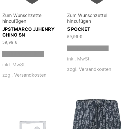
Zum Wunschzettel
Zum Wunschzettel
hinzufügen
hinzufügen
JPSTMARCO JJHENRY
5 POCKET
CHINO SN
59,99
€
59,99
€
Dieses
Ausführung wählen
Dieses
Produkt
Ausführung wählen
Produkt
weist
inkl. MwSt.
weist
mehrere
inkl. MwSt.
mehrere
Varianten
zzgl.
Versandkosten
Varianten
auf.
zzgl.
Versandkosten
auf.
Die
Die
Optionen
Optionen
können
können
auf
auf
der
der
Produktse
Produktseite
gewählt
gewählt
werden
werden