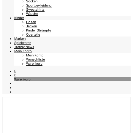
Socken
Sportbekleidung
Sweatshirts
Wäsche
Kinder
Hosen
Jacken
Kinder Strümpfe
Oberteile
Marken
Spielwaren
Trendy News
Mein Konto
Mein Konto
Wunschliste
Warenkorb
0
0
Warenkorb