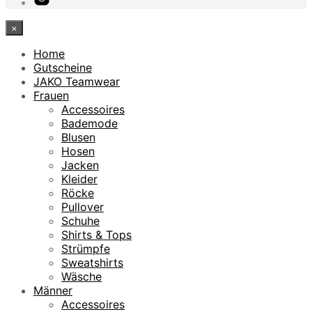
×
Home
Gutscheine
JAKO Teamwear
Frauen
Accessoires
Bademode
Blusen
Hosen
Jacken
Kleider
Röcke
Pullover
Schuhe
Shirts & Tops
Strümpfe
Sweatshirts
Wäsche
Männer
Accessoires