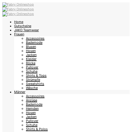
Home
Gutscheine
JAKO Teamwear
Frauen
Accessoires
Bademode
Blusen
Hosen
Jacken
Kleider
Röcke
Pullover
Schuhe
Shirts & Tops
Strümpfe
Sweatshirts
Wäsche
Männer
Accessoires
Anzüge
Bademode
Hemden
Hosen
Jacken
Pullover
Schuhe
Shirts & Polos