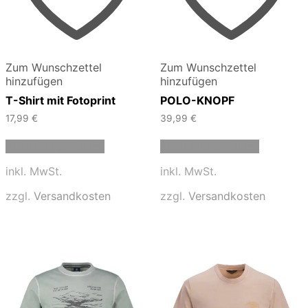
Zum Wunschzettel
Zum Wunschzettel
hinzufügen
hinzufügen
T-Shirt mit Fotoprint
POLO-KNOPF
17,99
€
39,99
€
Dieses
Dieses
Ausführung wählen
Ausführung wählen
Produkt
Produkt
weist
weist
inkl. MwSt.
inkl. MwSt.
mehrere
mehrere
Varianten
Varianten
zzgl.
Versandkosten
zzgl.
Versandkosten
auf.
auf.
Die
Die
Optionen
Optionen
können
können
auf
auf
der
der
Produktseite
Produktse
gewählt
gewählt