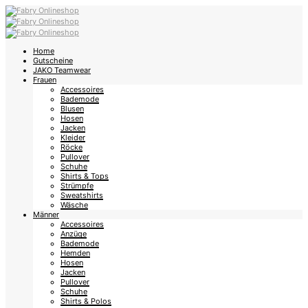
Home
Gutscheine
JAKO Teamwear
Frauen
Accessoires
Bademode
Blusen
Hosen
Jacken
Kleider
Röcke
Pullover
Schuhe
Shirts & Tops
Strümpfe
Sweatshirts
Wäsche
Männer
Accessoires
Anzüge
Bademode
Hemden
Hosen
Jacken
Pullover
Schuhe
Shirts & Polos