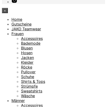
×
Home
Gutscheine
JAKO Teamwear
Frauen
Accessoires
Bademode
Blusen
Hosen
Jacken
Kleider
Röcke
Pullover
Schuhe
Shirts & Tops
Strümpfe
Sweatshirts
Wäsche
Männer
Accessoires