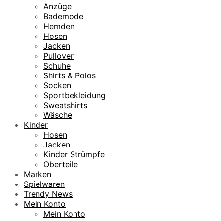
Anzüge
Bademode
Hemden
Hosen
Jacken
Pullover
Schuhe
Shirts & Polos
Socken
Sportbekleidung
Sweatshirts
Wäsche
Kinder
Hosen
Jacken
Kinder Strümpfe
Oberteile
Marken
Spielwaren
Trendy News
Mein Konto
Mein Konto