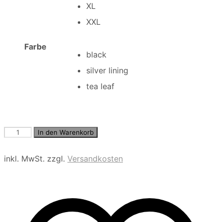
XL
XXL
Farbe
black
silver lining
tea leaf
JPRBLAMILANO
In den Warenkorb
SPRING
KNIT
inkl. MwSt.
zzgl.
Versandkosten
POLO
SS
SN
Menge