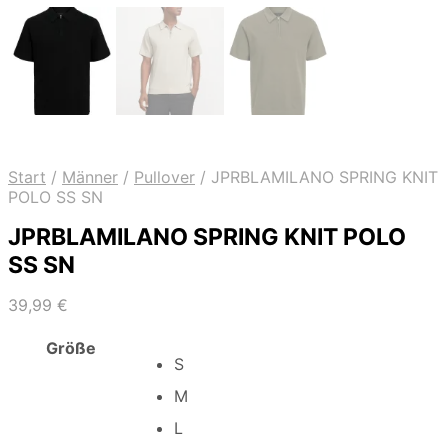
Start
/
Männer
/
Pullover
/
JPRBLAMILANO SPRING KNIT
POLO SS SN
JPRBLAMILANO SPRING KNIT POLO
SS SN
39,99
€
Größe
S
M
L