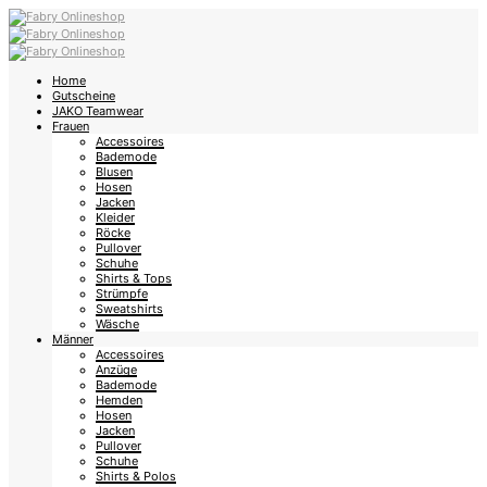
Home
Gutscheine
JAKO Teamwear
Frauen
Accessoires
Bademode
Blusen
Hosen
Jacken
Kleider
Röcke
Pullover
Schuhe
Shirts & Tops
Strümpfe
Sweatshirts
Wäsche
Männer
Accessoires
Anzüge
Bademode
Hemden
Hosen
Jacken
Pullover
Schuhe
Shirts & Polos