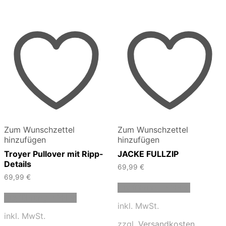
Zum Wunschzettel
Zum Wunschzettel
hinzufügen
hinzufügen
Troyer Pullover mit Ripp-
JACKE FULLZIP
Details
69,99
€
69,99
€
Dieses
Ausführung wählen
Dieses
Produkt
Ausführung wählen
Produkt
weist
inkl. MwSt.
weist
mehrere
inkl. MwSt.
mehrere
Varianten
zzgl.
Versandkosten