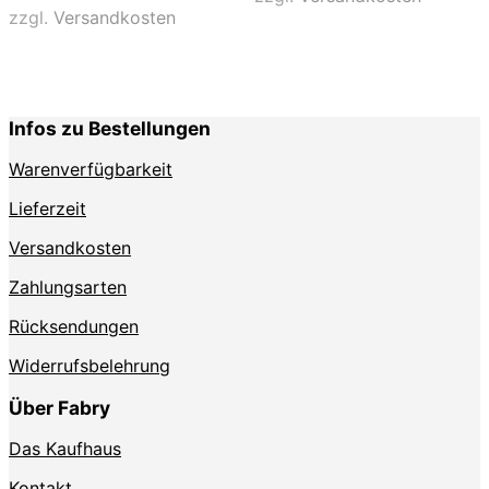
Varianten
auf.
zzgl.
Versandkosten
auf.
Die
Die
Optionen
Optionen
können
können
auf
auf
der
Infos zu Bestellungen
der
Produktse
Produktseite
gewählt
Warenverfügbarkeit
gewählt
werden
werden
Lieferzeit
Versandkosten
Zahlungsarten
Rücksendungen
Widerrufsbelehrung
Über Fabry
Das Kaufhaus
Kontakt