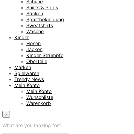
Schuhe
Shirts & Polos
Socken
Sportbekleidung
Sweatshirts
Wäsche
Kinder
Hosen
Jacken
Kinder Strümpfe
Oberteile
Marken
Spielwaren
Trendy News
Mein Konto
Mein Konto
Wunschliste
Warenkorb
×
What are you looking for?