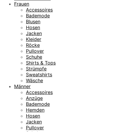
Frauen
Accessoires
Bademode
Blusen
Hosen
Jacken
Kleider
Röcke
Pullover
Schuhe
Shirts & Tops
Strümpfe
Sweatshirts
Wäsche
Männer
Accessoires
Anzüge
Bademode
Hemden
Hosen
Jacken
Pullover