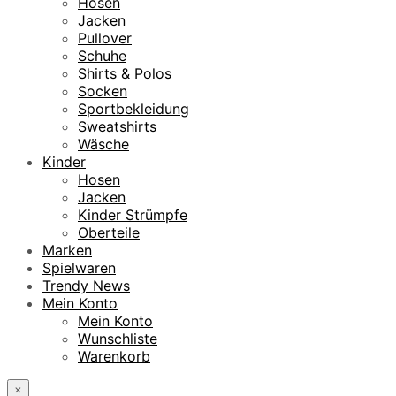
Hosen
Jacken
Pullover
Schuhe
Shirts & Polos
Socken
Sportbekleidung
Sweatshirts
Wäsche
Kinder
Hosen
Jacken
Kinder Strümpfe
Oberteile
Marken
Spielwaren
Trendy News
Mein Konto
Mein Konto
Wunschliste
Warenkorb
×