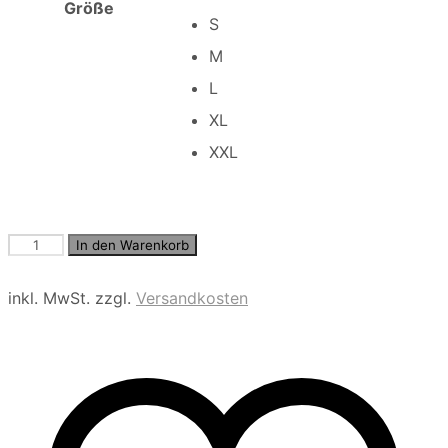
Größe
S
M
L
XL
XXL
JPSTACE
In den Warenkorb
MYKONOS
CHINO
inkl. MwSt.
zzgl.
Versandkosten
SHORTS
SRT
Menge