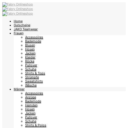
Home
Gutscheine
JAKO Teamwear
Frauen
Accessoires
Bademode
Blusen
Hosen
Jacken
Kleider
Röcke
Pullover
Schuhe
Shirts & Tops
Strümpfe
Sweatshirts
Wäsche
Männer
Accessoires
Anzüge
Bademode
Hemden
Hosen
Jacken
Pullover
Schuhe
Shirts & Polos