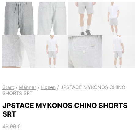
Start
/
Männer
/
Hosen
/
JPSTACE MYKONOS CHINO
SHORTS SRT
JPSTACE MYKONOS CHINO SHORTS
SRT
49,99
€