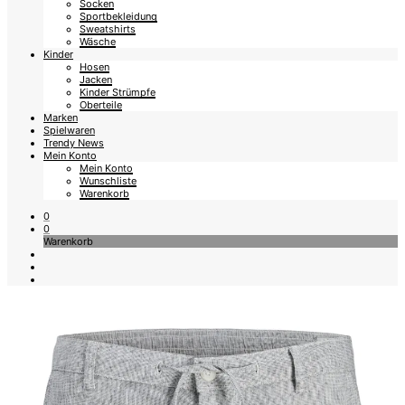
Socken
Sportbekleidung
Sweatshirts
Wäsche
Kinder
Hosen
Jacken
Kinder Strümpfe
Oberteile
Marken
Spielwaren
Trendy News
Mein Konto
Mein Konto
Wunschliste
Warenkorb
0
0
Warenkorb