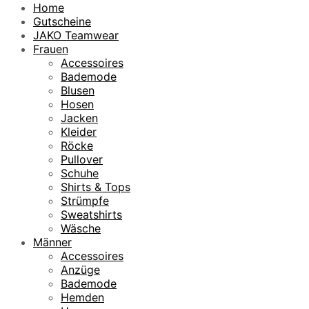
Home
Gutscheine
JAKO Teamwear
Frauen
Accessoires
Bademode
Blusen
Hosen
Jacken
Kleider
Röcke
Pullover
Schuhe
Shirts & Tops
Strümpfe
Sweatshirts
Wäsche
Männer
Accessoires
Anzüge
Bademode
Hemden