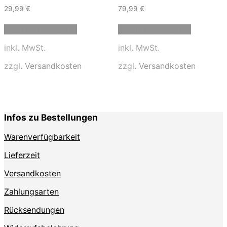
29,99
€
79,99
€
Dieses
Dieses
Ausführung wählen
Ausführung wählen
Produkt
Produkt
weist
weist
inkl. MwSt.
inkl. MwSt.
mehrere
mehrere
Varianten
Varianten
zzgl.
Versandkosten
zzgl.
Versandkosten
auf.
auf.
Die
Die
Optionen
Optionen
können
können
auf
auf
Infos zu Bestellungen
der
der
Produktseite
Produktse
Warenverfügbarkeit
gewählt
gewählt
werden
werden
Lieferzeit
Versandkosten
Zahlungsarten
Rücksendungen