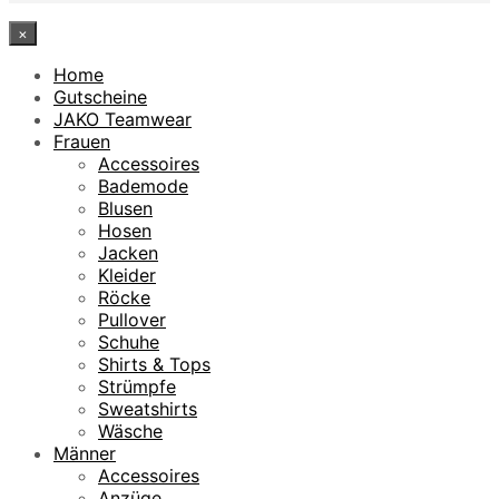
×
Home
Gutscheine
JAKO Teamwear
Frauen
Accessoires
Bademode
Blusen
Hosen
Jacken
Kleider
Röcke
Pullover
Schuhe
Shirts & Tops
Strümpfe
Sweatshirts
Wäsche
Männer
Accessoires
Anzüge