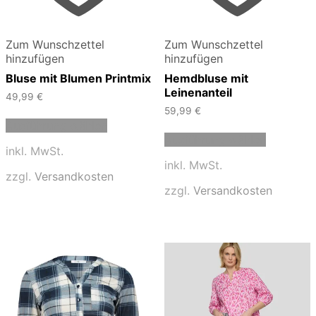
Zum Wunschzettel
Zum Wunschzettel
hinzufügen
hinzufügen
Bluse mit Blumen Printmix
Hemdbluse mit
Leinenanteil
49,99
€
59,99
€
Dieses
Ausführung wählen
Produkt
Dieses
Ausführung wählen
weist
Produkt
inkl. MwSt.
mehrere
weist
inkl. MwSt.
Varianten
mehrere
zzgl.
Versandkosten
auf.
Varianten
zzgl.
Versandkosten
Die
auf.
Optionen
Die
können
Optionen
auf
können
der
auf
Produktseite
der
gewählt
Produktse
werden
gewählt
werden