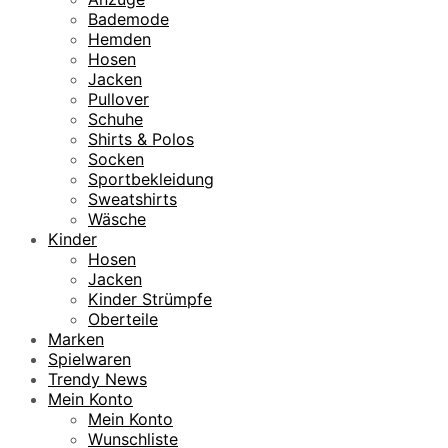
Bademode
Hemden
Hosen
Jacken
Pullover
Schuhe
Shirts & Polos
Socken
Sportbekleidung
Sweatshirts
Wäsche
Kinder
Hosen
Jacken
Kinder Strümpfe
Oberteile
Marken
Spielwaren
Trendy News
Mein Konto
Mein Konto
Wunschliste