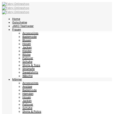
Home
Gutscheine
JAKO Teamwear
Frauen
Accessoires
Bademode
Blusen
Hosen
Jacken
Kleider
Röcke
Pullover
Schuhe
Shirts & Tops
Strümpfe
Sweatshirts
Wäsche
Männer
Accessoires
Anzüge
Bademode
Hemden
Hosen
Jacken
Pullover
Schuhe
Shirts & Polos