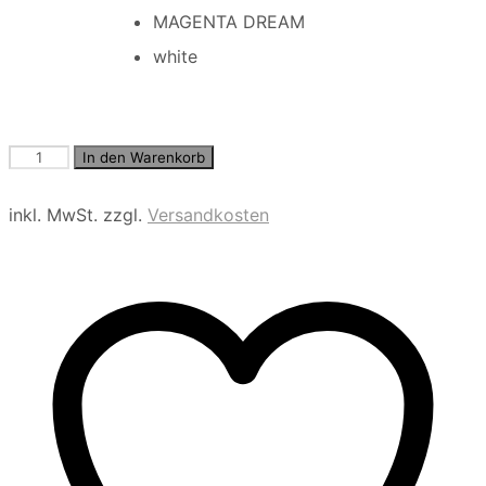
MAGENTA DREAM
white
Langarm
In den Warenkorb
Bluse
mit
inkl. MwSt.
zzgl.
Versandkosten
Hemdkragen
aus
Twill
Menge