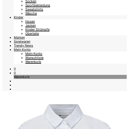
Socken
Sportbekleidung
Sweatshirts
Wäsche
Kinder
Hosen
Jacken
Kinder Strümpfe
Oberteile
Marken
Spielwaren
Trendy News
Mein Konto
Mein Konto
Wunschliste
Warenkorb
0
0
Warenkorb