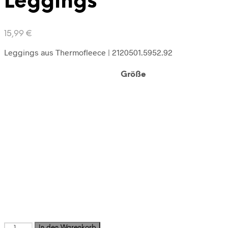
Leggings
15,99
€
Leggings aus Thermofleece | 2120501.5952.92
Größe
Leggings
In den Warenkorb