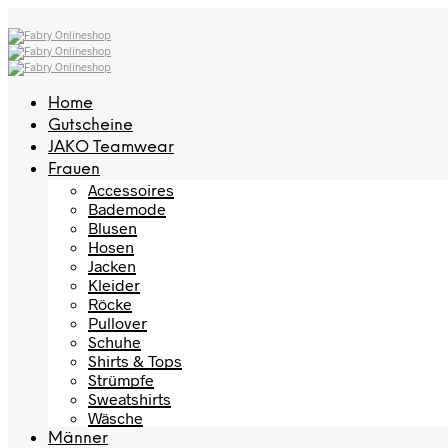
Home
Gutscheine
JAKO Teamwear
Frauen
Accessoires
Bademode
Blusen
Hosen
Jacken
Kleider
Röcke
Pullover
Schuhe
Shirts & Tops
Strümpfe
Sweatshirts
Wäsche
Männer