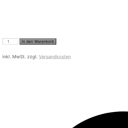
Loose
In den Warenkorb
Fit
Hose
inkl. MwSt.
zzgl.
Versandkosten
in
3/4
Länge
Menge