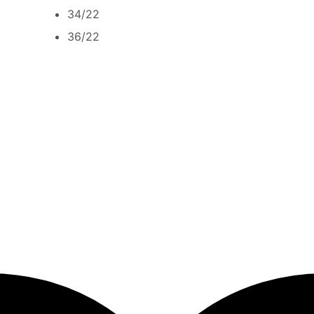
34/22
36/22