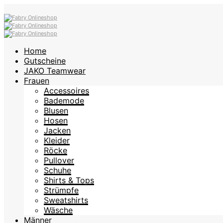
Home
Gutscheine
JAKO Teamwear
Frauen
Accessoires
Bademode
Blusen
Hosen
Jacken
Kleider
Röcke
Pullover
Schuhe
Shirts & Tops
Strümpfe
Sweatshirts
Wäsche
Männer