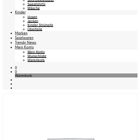
Sweatshirts
Wäsche
Kinder
Hosen
Jacken
Kinder Strümpfe
Oberteile
Marken
Spielwaren
Trendy News
Mein Konto
Mein Konto
Wunschliste
Warenkorb
0
0
Warenkorb