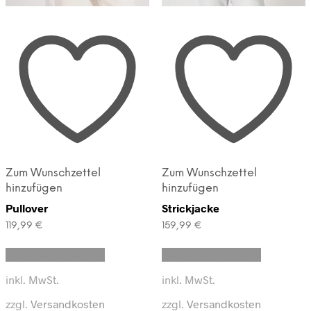
Zum Wunschzettel
Zum Wunschzettel
hinzufügen
hinzufügen
Pullover
Strickjacke
119,99
€
159,99
€
Dieses
Dieses
Ausführung wählen
Ausführung wählen
Produkt
Produkt
weist
weist
inkl. MwSt.
inkl. MwSt.
mehrere
mehrere
Varianten
Varianten
zzgl.
Versandkosten
zzgl.
Versandkosten
auf.
auf.