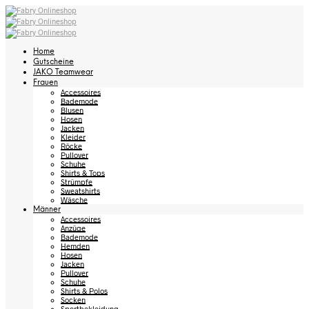
Home
Gutscheine
JAKO Teamwear
Frauen
Accessoires
Bademode
Blusen
Hosen
Jacken
Kleider
Röcke
Pullover
Schuhe
Shirts & Tops
Strümpfe
Sweatshirts
Wäsche
Männer
Accessoires
Anzüge
Bademode
Hemden
Hosen
Jacken
Pullover
Schuhe
Shirts & Polos
Socken
Sportbekleidung