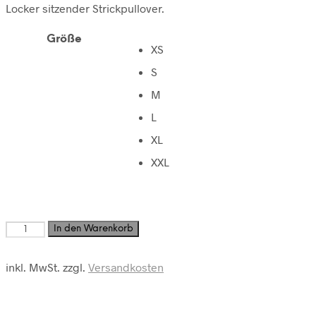
Locker sitzender Strickpullover.
Größe
XS
S
M
L
XL
XXL
LS
In den Warenkorb
C
VK
inkl. MwSt.
zzgl.
Versandkosten
Ni44a
Menge