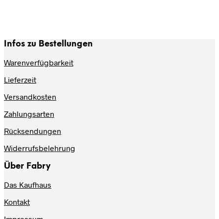
Die
Die
Optionen
Optionen
können
können
auf
auf
Infos zu Bestellungen
der
der
Produktseite
Produktse
Warenverfügbarkeit
gewählt
gewählt
werden
werden
Lieferzeit
Versandkosten
Zahlungsarten
Rücksendungen
Widerrufsbelehrung
Über Fabry
Das Kaufhaus
Kontakt
Impressum