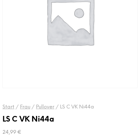
Start
/
Frau
/
Pullover
/
LS C VK Ni44a
LS C VK Ni44a
24,99
€