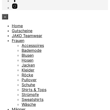
×
Home
Gutscheine
JAKO Teamwear
Frauen
Accessoires
Bademode
Blusen
Hosen
Jacken
Kleider
Röcke
Pullover
Schuhe
Shirts & Tops
Strümpfe
Sweatshirts
Wäsche
Männer