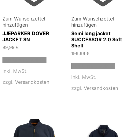
Zum Wunschzettel
Zum Wunschzettel
hinzufügen
hinzufügen
JJEPARKER DOVER
Semi long jacket
JACKET SN
SUCCESSOR 2.0 Soft
Shell
99,99
€
199,99
€
Dieses
Ausführung wählen
Produkt
Dieses
Ausführung wählen
weist
Produkt
inkl. MwSt.
mehrere
weist
inkl. MwSt.
Varianten
mehrere
zzgl.
Versandkosten
auf.
Varianten
zzgl.
Versandkosten
Die
auf.
Optionen
Die
können
Optionen
auf
können
der
auf
Produktseite
der
gewählt
Produktse
werden
gewählt