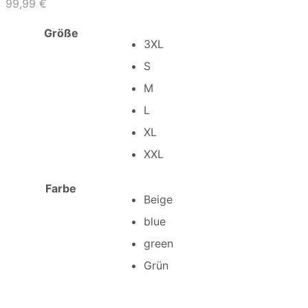
99,99
€
Größe
3XL
S
M
L
XL
XXL
Farbe
Beige
blue
green
Grün