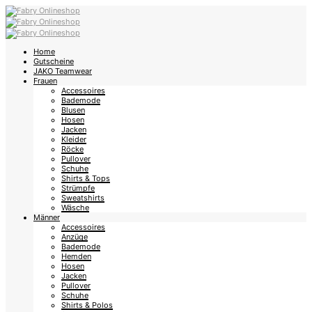
Home
Gutscheine
JAKO Teamwear
Frauen
Accessoires
Bademode
Blusen
Hosen
Jacken
Kleider
Röcke
Pullover
Schuhe
Shirts & Tops
Strümpfe
Sweatshirts
Wäsche
Männer
Accessoires
Anzüge
Bademode
Hemden
Hosen
Jacken
Pullover
Schuhe
Shirts & Polos