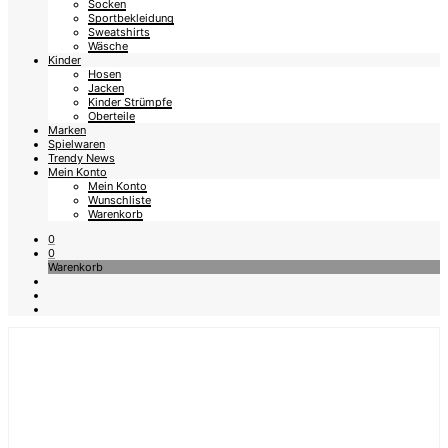
Socken
Sportbekleidung
Sweatshirts
Wäsche
Kinder
Hosen
Jacken
Kinder Strümpfe
Oberteile
Marken
Spielwaren
Trendy News
Mein Konto
Mein Konto
Wunschliste
Warenkorb
0
0
Warenkorb