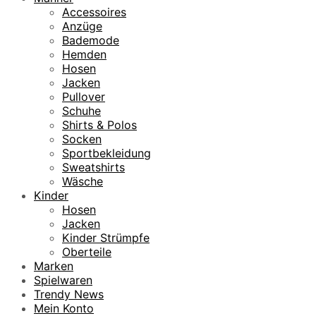
Accessoires
Anzüge
Bademode
Hemden
Hosen
Jacken
Pullover
Schuhe
Shirts & Polos
Socken
Sportbekleidung
Sweatshirts
Wäsche
Kinder
Hosen
Jacken
Kinder Strümpfe
Oberteile
Marken
Spielwaren
Trendy News
Mein Konto