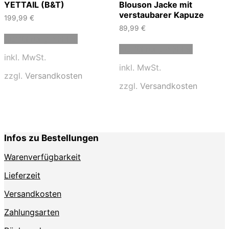
YETTAIL (B&T)
Blouson Jacke mit
verstaubarer Kapuze
199,99
€
89,99
€
Dieses
Ausführung wählen
Produkt
Dieses
Ausführung wählen
weist
Produkt
inkl. MwSt.
mehrere
weist
inkl. MwSt.
Varianten
mehrere
zzgl.
Versandkosten
auf.
Varianten
zzgl.
Versandkosten
Die
auf.
Optionen
Die
können
Optionen
auf
können
der
auf
Infos zu Bestellungen
Produktseite
der
gewählt
Produktse
Warenverfügbarkeit
werden
gewählt
werden
Lieferzeit
Versandkosten
Zahlungsarten