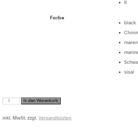
II
Farbe
black
Chinin
mare
marin
Schwa
sisal
Relax
In den Warenkorb
Woolmix
Menge
inkl. MwSt.
zzgl.
Versandkosten