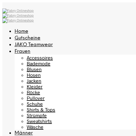
Home
Gutscheine
JAKO Teamwear
Frauen
Accessoires
Bademode
Blusen
Hosen
Jacken
Kleider
Röcke
Pullover
Schuhe
Shirts & Tops
Strümpfe
Sweatshirts
Wäsche
Männer