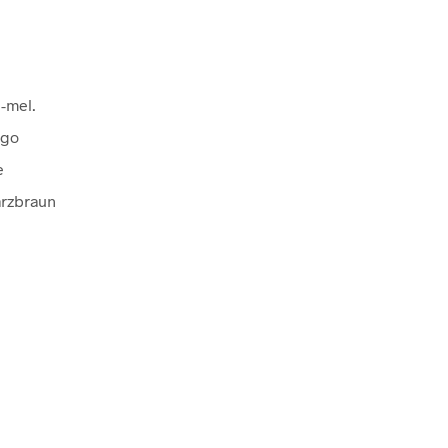
-mel.
ngo
e
rzbraun