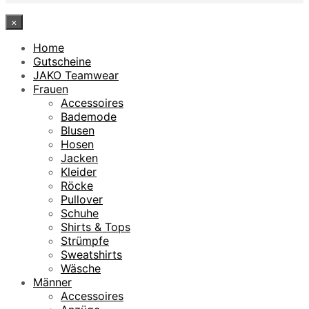
×
Home
Gutscheine
JAKO Teamwear
Frauen
Accessoires
Bademode
Blusen
Hosen
Jacken
Kleider
Röcke
Pullover
Schuhe
Shirts & Tops
Strümpfe
Sweatshirts
Wäsche
Männer
Accessoires