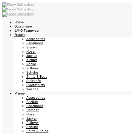
Home
Gutscheine
JAKO Teamwear
Frauen
Accessoires
Bademode
Blusen
Hosen
Jacken
Kleider
Röcke
Pullover
Schuhe
Shirts & Tops
Strümpfe
Sweatshirts
Wäsche
Männer
Accessoires
Anzüge
Bademode
Hemden
Hosen
Jacken
Pullover
Schuhe
Shirts & Polos