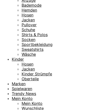
Anzüge
Bademode
Hemden
Hosen
Jacken
Pullover
Schuhe
Shirts & Polos
Socken
Sportbekleidung
Sweatshirts
Wäsche
Kinder
Hosen
Jacken
Kinder Strümpfe
Oberteile
Marken
Spielwaren
Trendy News
Mein Konto
Mein Konto
Wunschliste