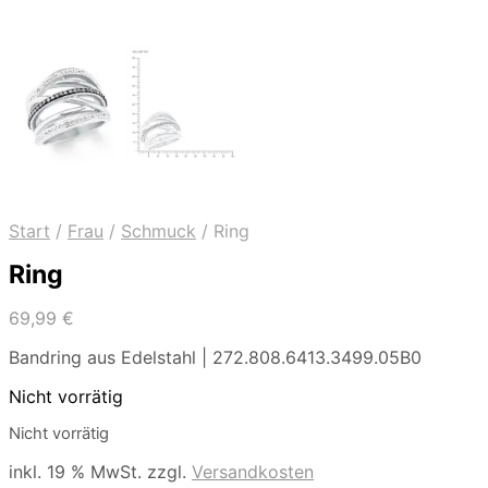
Start
/
Frau
/
Schmuck
/
Ring
Ring
69,99
€
Bandring aus Edelstahl | 272.808.6413.3499.05B0
Nicht vorrätig
Nicht vorrätig
inkl. 19 % MwSt.
zzgl.
Versandkosten