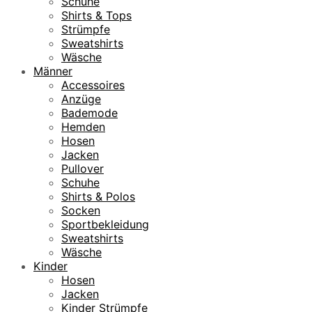
Schuhe
Shirts & Tops
Strümpfe
Sweatshirts
Wäsche
Männer
Accessoires
Anzüge
Bademode
Hemden
Hosen
Jacken
Pullover
Schuhe
Shirts & Polos
Socken
Sportbekleidung
Sweatshirts
Wäsche
Kinder
Hosen
Jacken
Kinder Strümpfe