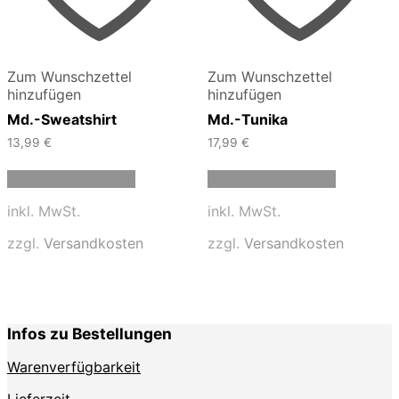
Zum Wunschzettel
Zum Wunschzettel
hinzufügen
hinzufügen
Md.-Sweatshirt
Md.-Tunika
13,99
€
17,99
€
Dieses
Dieses
Ausführung wählen
Ausführung wählen
Produkt
Produkt
weist
weist
inkl. MwSt.
inkl. MwSt.
mehrere
mehrere
Varianten
Varianten
zzgl.
Versandkosten
zzgl.
Versandkosten
auf.
auf.
Die
Die
Optionen
Optionen
können
können
auf
auf
Infos zu Bestellungen
der
der
Produktseite
Produktse
Warenverfügbarkeit
gewählt
gewählt
werden
werden