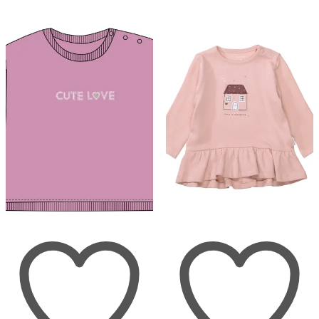
Optionen
Optionen
können
können
auf
auf
der
der
Produktseite
Produktse
gewählt
gewählt
werden
werden