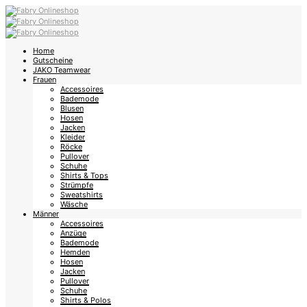
Home
Gutscheine
JAKO Teamwear
Frauen
Accessoires
Bademode
Blusen
Hosen
Jacken
Kleider
Röcke
Pullover
Schuhe
Shirts & Tops
Strümpfe
Sweatshirts
Wäsche
Männer
Accessoires
Anzüge
Bademode
Hemden
Hosen
Jacken
Pullover
Schuhe
Shirts & Polos