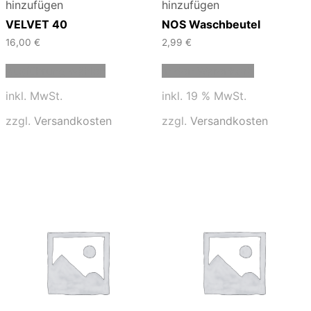
hinzufügen
hinzufügen
VELVET 40
NOS Waschbeutel
16,00
€
2,99
€
Dieses
Ausführung wählen
In den Warenkorb
Produkt
weist
inkl. MwSt.
inkl. 19 % MwSt.
mehrere
Varianten
zzgl.
Versandkosten
zzgl.
Versandkosten
auf.
Die
Optionen
können
auf
der
Produktseite
gewählt
werden