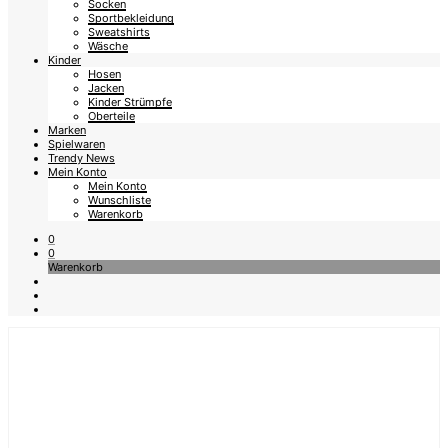
Socken
Sportbekleidung
Sweatshirts
Wäsche
Kinder
Hosen
Jacken
Kinder Strümpfe
Oberteile
Marken
Spielwaren
Trendy News
Mein Konto
Mein Konto
Wunschliste
Warenkorb
0
0
Warenkorb