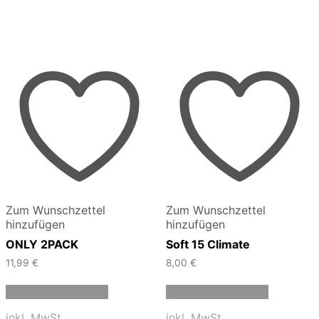
Zum Wunschzettel
Zum Wunschzettel
hinzufügen
hinzufügen
ONLY 2PACK
Soft 15 Climate
11,99
€
8,00
€
Dieses
Dieses
Ausführung wählen
Ausführung wählen
Produkt
Produkt
weist
weist
inkl. MwSt.
inkl. MwSt.