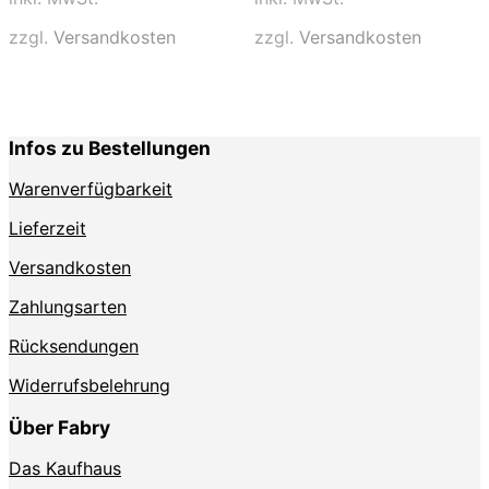
mehrere
mehrere
Varianten
Varianten
zzgl.
Versandkosten
zzgl.
Versandkosten
auf.
auf.
Die
Die
Optionen
Optionen
können
können
auf
auf
Infos zu Bestellungen
der
der
Produktseite
Produktse
Warenverfügbarkeit
gewählt
gewählt
werden
werden
Lieferzeit
Versandkosten
Zahlungsarten
Rücksendungen
Widerrufsbelehrung
Über Fabry
Das Kaufhaus