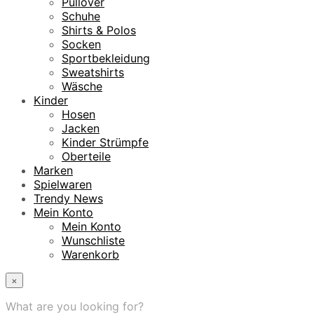
Pullover
Schuhe
Shirts & Polos
Socken
Sportbekleidung
Sweatshirts
Wäsche
Kinder
Hosen
Jacken
Kinder Strümpfe
Oberteile
Marken
Spielwaren
Trendy News
Mein Konto
Mein Konto
Wunschliste
Warenkorb
×
What are you looking for?