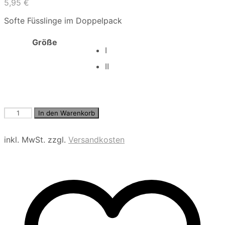
5,95
€
Softe Füsslinge im Doppelpack
Größe
I
II
Simply
In den Warenkorb
20
2pack
inkl. MwSt.
zzgl.
Versandkosten
Menge