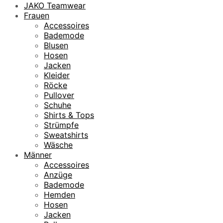
JAKO Teamwear
Frauen
Accessoires
Bademode
Blusen
Hosen
Jacken
Kleider
Röcke
Pullover
Schuhe
Shirts & Tops
Strümpfe
Sweatshirts
Wäsche
Männer
Accessoires
Anzüge
Bademode
Hemden
Hosen
Jacken