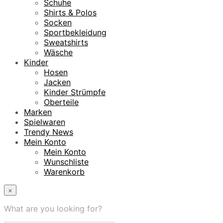
Schuhe
Shirts & Polos
Socken
Sportbekleidung
Sweatshirts
Wäsche
Kinder
Hosen
Jacken
Kinder Strümpfe
Oberteile
Marken
Spielwaren
Trendy News
Mein Konto
Mein Konto
Wunschliste
Warenkorb
×
What are you looking for?