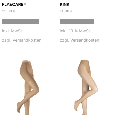
FLY&CARE®
KINK
23,00
€
14,00
€
Dieses
Ausführung wählen
In den Warenkorb
Produkt
weist
inkl. MwSt.
inkl. 19 % MwSt.
mehrere
Varianten
zzgl.
Versandkosten
zzgl.
Versandkosten
auf.
Die
Optionen
können
auf
der
Produktseite
gewählt
werden