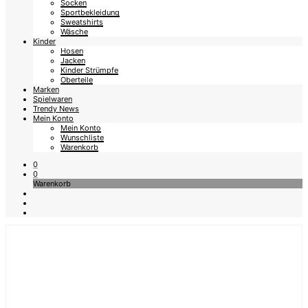
Socken
Sportbekleidung
Sweatshirts
Wäsche
Kinder
Hosen
Jacken
Kinder Strümpfe
Oberteile
Marken
Spielwaren
Trendy News
Mein Konto
Mein Konto
Wunschliste
Warenkorb
0
0
Warenkorb