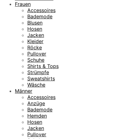
Frauen
Accessoires
Bademode
Blusen
Hosen
Jacken
Kleider
Röcke
Pullover
Schuhe
Shirts & Tops
Strümpfe
Sweatshirts
Wäsche
Männer
Accessoires
Anzüge
Bademode
Hemden
Hosen
Jacken
Pullover