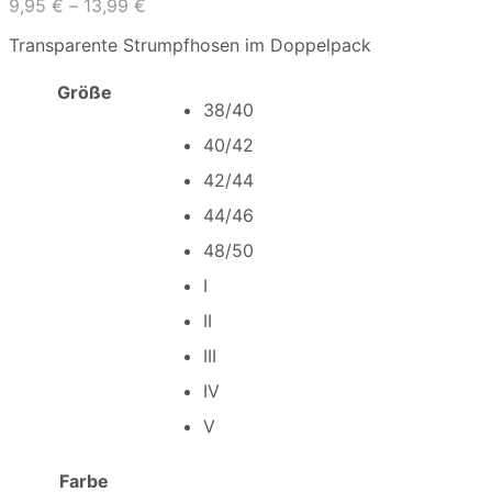
9,95
€
–
13,99
€
Transparente Strumpfhosen im Doppelpack
Größe
38/40
40/42
42/44
44/46
48/50
I
II
III
IV
V
Farbe