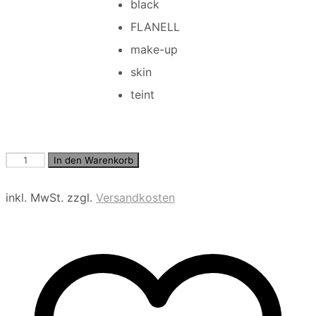
black
FLANELL
make-up
skin
teint
Simply
In den Warenkorb
20
Doppelpack
inkl. MwSt.
zzgl.
Versandkosten
Menge