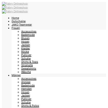
Home
Gutscheine
JAKO Teamwear
Frauen
Accessoires
Bademode
Blusen
Hosen
Jacken
Kleider
Röcke
Pullover
Schuhe
Shirts & Tops
Strümpfe
Sweatshirts
Wäsche
Männer
Accessoires
Anzüge
Bademode
Hemden
Hosen
Jacken
Pullover
Schuhe
Shirts & Polos