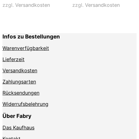
Varianten
Varianten
zzgl.
Versandkosten
zzgl.
Versandkosten
auf.
auf.
Die
Die
Optionen
Optionen
können
können
auf
auf
Infos zu Bestellungen
der
der
Produktseite
Produktse
Warenverfügbarkeit
gewählt
gewählt
werden
werden
Lieferzeit
Versandkosten
Zahlungsarten
Rücksendungen
Widerrufsbelehrung
Über Fabry
Das Kaufhaus
Kontakt