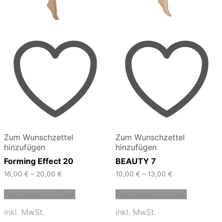
Zum Wunschzettel
Zum Wunschzettel
hinzufügen
hinzufügen
Forming Effect 20
BEAUTY 7
16,00
€
–
20,00
€
10,00
€
–
13,00
€
Dieses
Dieses
Ausführung wählen
Ausführung wählen
Produkt
Produkt
weist
weist
inkl. MwSt.
inkl. MwSt.
mehrere
mehrere