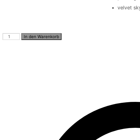
velvet sk
Softe
In den Warenkorb
Twill
Chino
Menge