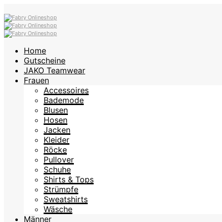
Home
Gutscheine
JAKO Teamwear
Frauen
Accessoires
Bademode
Blusen
Hosen
Jacken
Kleider
Röcke
Pullover
Schuhe
Shirts & Tops
Strümpfe
Sweatshirts
Wäsche
Männer