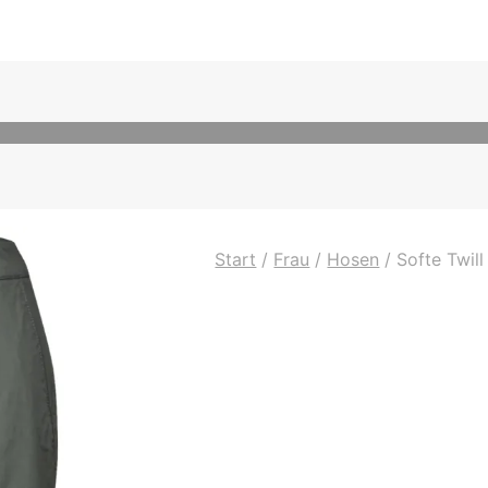
Start
/
Frau
/
Hosen
/
Softe Twill