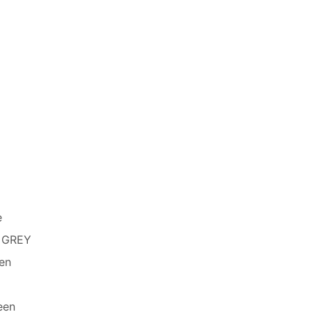
e
 GREY
en
een