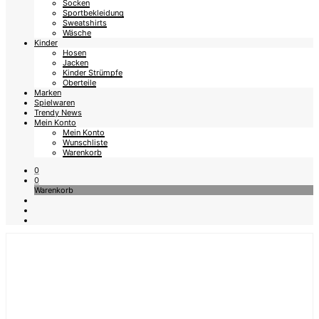
Socken
Sportbekleidung
Sweatshirts
Wäsche
Kinder
Hosen
Jacken
Kinder Strümpfe
Oberteile
Marken
Spielwaren
Trendy News
Mein Konto
Mein Konto
Wunschliste
Warenkorb
0
0
Warenkorb