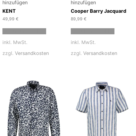
hinzufügen
hinzufügen
KENT
Cooper Barry Jacquard
49,99
€
89,99
€
Dieses
Dieses
Ausführung wählen
Ausführung wählen
Produkt
Produkt
weist
weist
inkl. MwSt.
inkl. MwSt.
mehrere
mehrere
Varianten
Varianten
zzgl.
Versandkosten
zzgl.
Versandkosten
auf.
auf.
Die
Die
Optionen
Optionen
können
können
auf
auf
der
der
Produktseite
Produktse
gewählt
gewählt
werden
werden