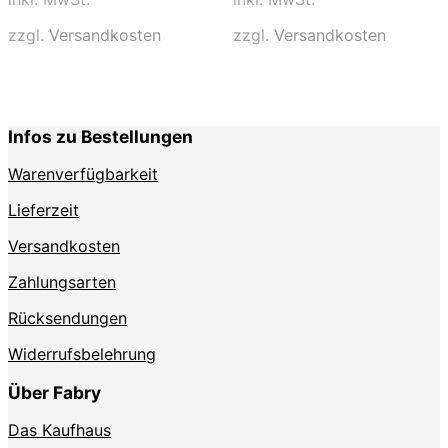
mehrere
mehrere
Varianten
Varianten
zzgl.
Versandkosten
zzgl.
Versandkosten
auf.
auf.
Die
Die
Optionen
Optionen
können
können
auf
auf
Infos zu Bestellungen
der
der
Produktseite
Produktse
Warenverfügbarkeit
gewählt
gewählt
werden
werden
Lieferzeit
Versandkosten
Zahlungsarten
Rücksendungen
Widerrufsbelehrung
Über Fabry
Das Kaufhaus