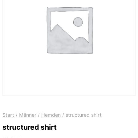
Start
/
Männer
/
Hemden
/
structured shirt
structured shirt