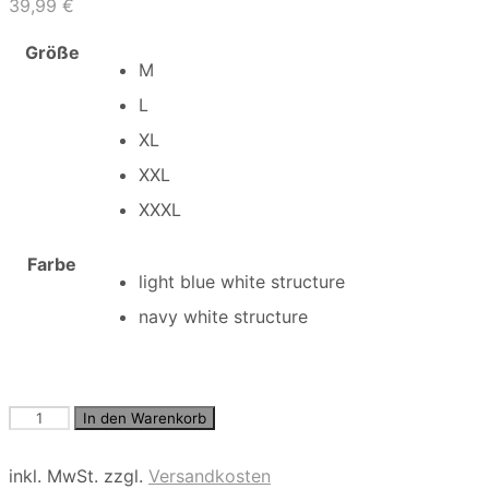
39,99
€
Größe
M
L
XL
XXL
XXXL
Farbe
light blue white structure
navy white structure
structured
In den Warenkorb
shirt
Menge
inkl. MwSt.
zzgl.
Versandkosten