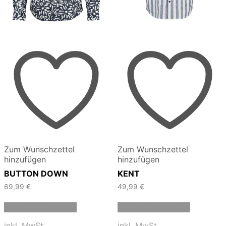
Zum Wunschzettel
Zum Wunschzettel
hinzufügen
hinzufügen
BUTTON DOWN
KENT
69,99
€
49,99
€
Dieses
Dieses
Ausführung wählen
Ausführung wählen
Produkt
Produkt
weist
weist
inkl. MwSt.
inkl. MwSt.