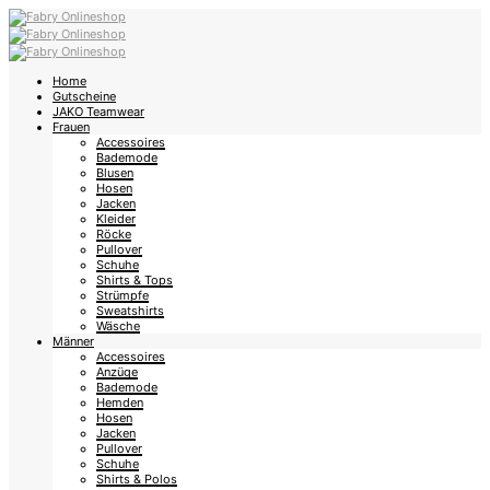
Home
Gutscheine
JAKO Teamwear
Frauen
Accessoires
Bademode
Blusen
Hosen
Jacken
Kleider
Röcke
Pullover
Schuhe
Shirts & Tops
Strümpfe
Sweatshirts
Wäsche
Männer
Accessoires
Anzüge
Bademode
Hemden
Hosen
Jacken
Pullover
Schuhe
Shirts & Polos