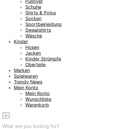
Pullover
Schuhe
Shirts & Polos
Socken
Sportbekleidung
Sweatshirts
Wäsche
Kinder
Hosen
Jacken
Kinder Strümpfe
Oberteile
Marken
Spielwaren
Trendy News
Mein Konto
Mein Konto
Wunschliste
Warenkorb
×
What are you looking for?