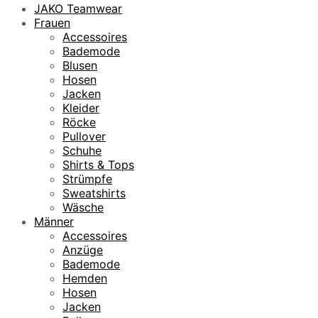
JAKO Teamwear
Frauen
Accessoires
Bademode
Blusen
Hosen
Jacken
Kleider
Röcke
Pullover
Schuhe
Shirts & Tops
Strümpfe
Sweatshirts
Wäsche
Männer
Accessoires
Anzüge
Bademode
Hemden
Hosen
Jacken