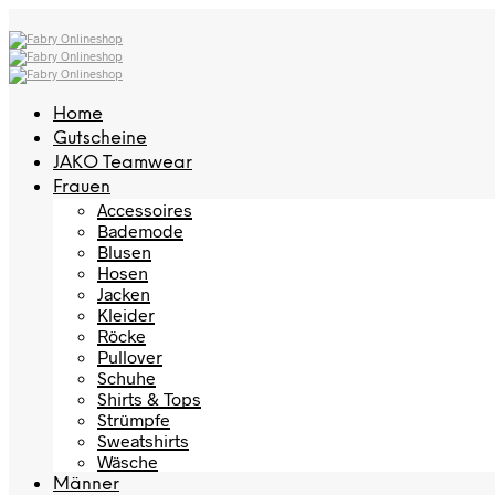
Home
Gutscheine
JAKO Teamwear
Frauen
Accessoires
Bademode
Blusen
Hosen
Jacken
Kleider
Röcke
Pullover
Schuhe
Shirts & Tops
Strümpfe
Sweatshirts
Wäsche
Männer