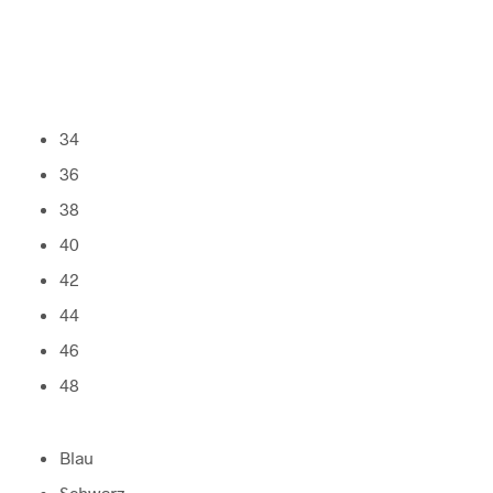
34
36
38
40
42
44
46
48
Blau
Schwarz