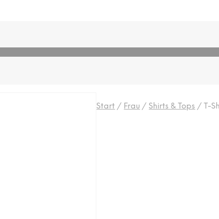
Start
/
Frau
/
Shirts & Tops
/
T-Sh