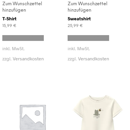
Zum Wunschzettel
Zum Wunschzettel
hinzufügen
hinzufügen
T-Shirt
Sweatshirt
15,99
€
25,99
€
Dieses
Dieses
Ausführung wählen
Ausführung wählen
Produkt
Produkt
weist
weist
inkl. MwSt.
inkl. MwSt.
mehrere
mehrere
Varianten
Varianten
zzgl.
Versandkosten
zzgl.
Versandkosten
auf.
auf.
Die
Die
Optionen
Optionen
können
können
auf
auf
der
der
Produktseite
Produktse
gewählt
gewählt
werden
werden