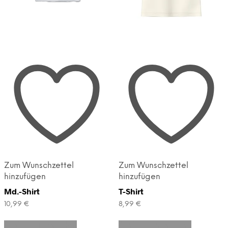
Zum Wunschzettel
Zum Wunschzettel
hinzufügen
hinzufügen
Md.-Shirt
T-Shirt
10,99
€
8,99
€
Dieses
Dieses
Ausführung wählen
Ausführung wählen
Produkt
Produkt