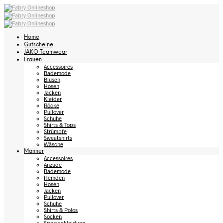
Home
Gutscheine
JAKO Teamwear
Frauen
Accessoires
Bademode
Blusen
Hosen
Jacken
Kleider
Röcke
Pullover
Schuhe
Shirts & Tops
Strümpfe
Sweatshirts
Wäsche
Männer
Accessoires
Anzüge
Bademode
Hemden
Hosen
Jacken
Pullover
Schuhe
Shirts & Polos
Socken
Sportbekleidung