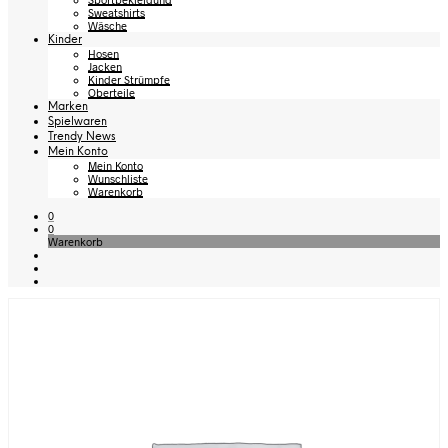
Sweatshirts
Wäsche
Kinder
Hosen
Jacken
Kinder Strümpfe
Oberteile
Marken
Spielwaren
Trendy News
Mein Konto
Mein Konto
Wunschliste
Warenkorb
0
0
Warenkorb