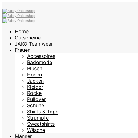
Home
Gutscheine
JAKO Teamwear
Frauen
Accessoires
Bademode
Blusen
Hosen
Jacken
Kleider
Röcke
Pullover
Schuhe
Shirts & Tops
Strümpfe
Sweatshirts
Wäsche
Männer