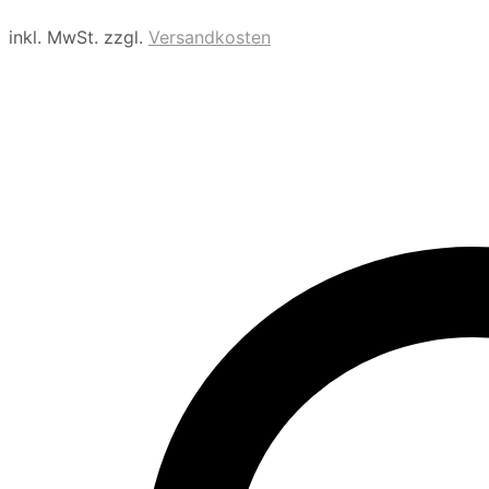
MID
inkl. MwSt.
zzgl.
Versandkosten
BLUE
Menge