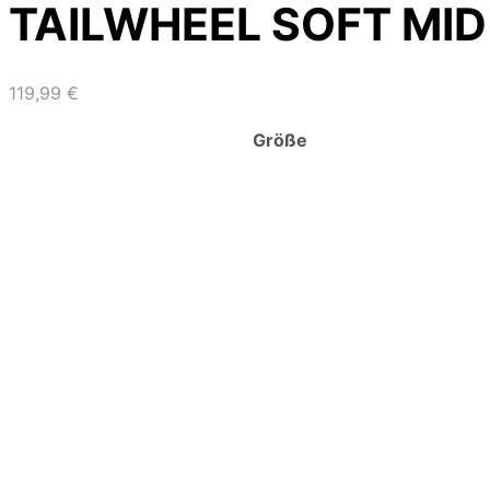
TAILWHEEL SOFT MID
119,99
€
Größe