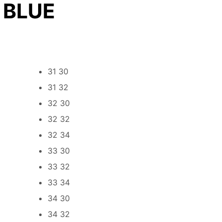
 BLUE
31 30
31 32
32 30
32 32
32 34
33 30
33 32
33 34
34 30
34 32