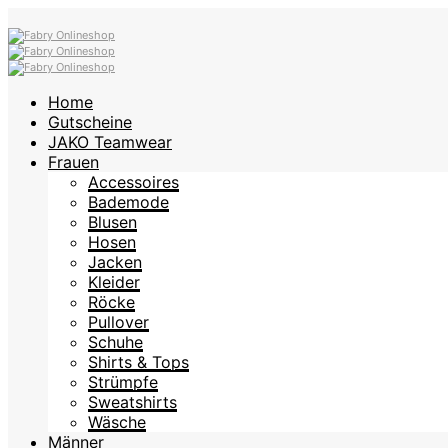
Home
Gutscheine
JAKO Teamwear
Frauen
Accessoires
Bademode
Blusen
Hosen
Jacken
Kleider
Röcke
Pullover
Schuhe
Shirts & Tops
Strümpfe
Sweatshirts
Wäsche
Männer