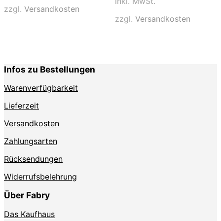
inkl. MwSt.
Varianten
mehrere
zzgl.
Versandkosten
auf.
Varianten
zzgl.
Versandkosten
Die
auf.
Optionen
Die
können
Optionen
auf
können
der
auf
Infos zu Bestellungen
Produktseite
der
gewählt
Produktse
Warenverfügbarkeit
werden
gewählt
werden
Lieferzeit
Versandkosten
Zahlungsarten
Rücksendungen
Widerrufsbelehrung
Über Fabry
Das Kaufhaus