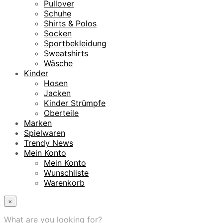
Pullover
Schuhe
Shirts & Polos
Socken
Sportbekleidung
Sweatshirts
Wäsche
Kinder
Hosen
Jacken
Kinder Strümpfe
Oberteile
Marken
Spielwaren
Trendy News
Mein Konto
Mein Konto
Wunschliste
Warenkorb
×
What are you looking for?