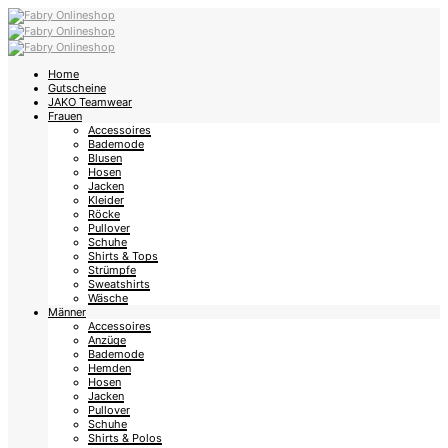
Home
Gutscheine
JAKO Teamwear
Frauen
Accessoires
Bademode
Blusen
Hosen
Jacken
Kleider
Röcke
Pullover
Schuhe
Shirts & Tops
Strümpfe
Sweatshirts
Wäsche
Männer
Accessoires
Anzüge
Bademode
Hemden
Hosen
Jacken
Pullover
Schuhe
Shirts & Polos