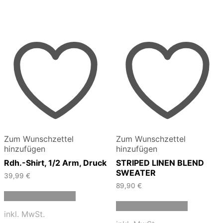
Zum Wunschzettel
Zum Wunschzettel
hinzufügen
hinzufügen
Rdh.-Shirt, 1/2 Arm, Druck
STRIPED LINEN BLEND
SWEATER
39,99
€
89,90
€
Dieses
Ausführung wählen
Produkt
Dieses
Ausführung wählen
weist
Produkt
inkl. MwSt.
mehrere
weist