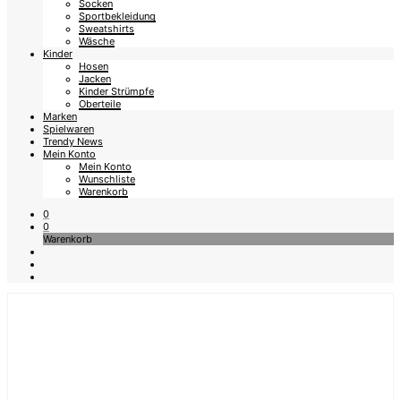
Socken
Sportbekleidung
Sweatshirts
Wäsche
Kinder
Hosen
Jacken
Kinder Strümpfe
Oberteile
Marken
Spielwaren
Trendy News
Mein Konto
Mein Konto
Wunschliste
Warenkorb
0
0
Warenkorb