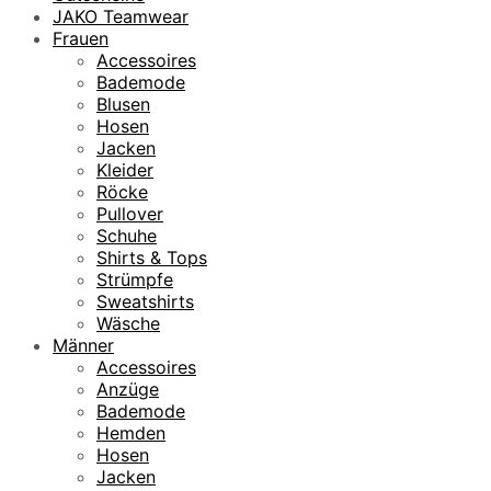
JAKO Teamwear
Frauen
Accessoires
Bademode
Blusen
Hosen
Jacken
Kleider
Röcke
Pullover
Schuhe
Shirts & Tops
Strümpfe
Sweatshirts
Wäsche
Männer
Accessoires
Anzüge
Bademode
Hemden
Hosen
Jacken