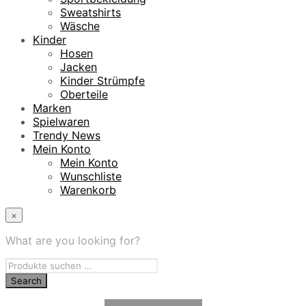
Sweatshirts
Wäsche
Kinder
Hosen
Jacken
Kinder Strümpfe
Oberteile
Marken
Spielwaren
Trendy News
Mein Konto
Mein Konto
Wunschliste
Warenkorb
×
What are you looking for?
Vertrag widerrufen