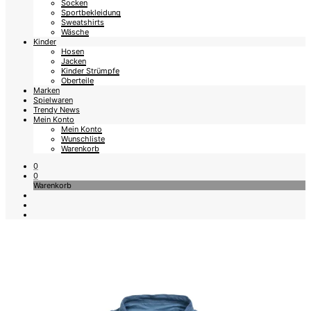
Socken
Sportbekleidung
Sweatshirts
Wäsche
Kinder
Hosen
Jacken
Kinder Strümpfe
Oberteile
Marken
Spielwaren
Trendy News
Mein Konto
Mein Konto
Wunschliste
Warenkorb
0
0
Warenkorb