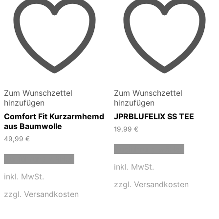
Zum Wunschzettel
Zum Wunschzettel
hinzufügen
hinzufügen
Comfort Fit Kurzarmhemd
JPRBLUFELIX SS TEE
aus Baumwolle
19,99
€
49,99
€
Dieses
Ausführung wählen
Dieses
Produkt
Ausführung wählen
Produkt
weist
inkl. MwSt.
weist
mehrere
inkl. MwSt.
mehrere
Varianten
zzgl.
Versandkosten
Varianten
auf.
zzgl.
Versandkosten
auf.
Die
Die
Optionen
Optionen
können