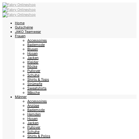
Home
Gutscheine
JAKO Teamwear
Frauen
Accessoires
Bademode
Blusen
Hosen
Jacken
Kleider
Röcke
Pullover
Schuhe
Shirts & Tops
Strümpfe
Sweatshirts
Wäsche
Männer
Accessoires
Anzüge
Bademode
Hemden
Hosen
Jacken
Pullover
Schuhe
Shirts & Polos