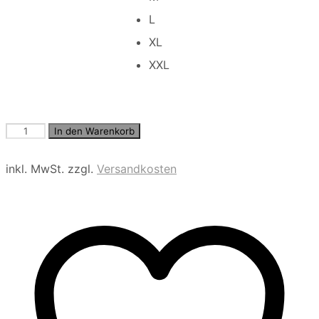
L
XL
XXL
Snood
In den Warenkorb
Langarmshirt
mit
inkl. MwSt.
zzgl.
Versandkosten
Brusttasche
Menge