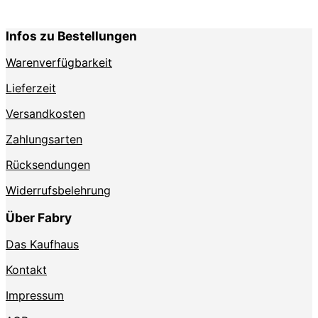
können
auf
auf
der
Infos zu Bestellungen
der
Produktse
Produktseite
gewählt
Warenverfügbarkeit
gewählt
werden
werden
Lieferzeit
Versandkosten
Zahlungsarten
Rücksendungen
Widerrufsbelehrung
Über Fabry
Das Kaufhaus
Kontakt
Impressum