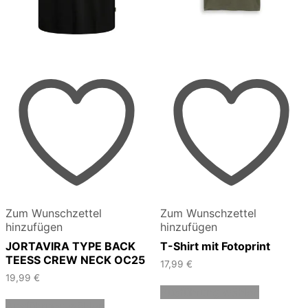
Zum Wunschzettel
Zum Wunschzettel
hinzufügen
hinzufügen
JORTAVIRA TYPE BACK
T-Shirt mit Fotoprint
TEESS CREW NECK OC25
17,99
€
19,99
€
Dieses
Ausführung wählen
Dieses
Produkt
Ausführung wählen
Produkt
weist