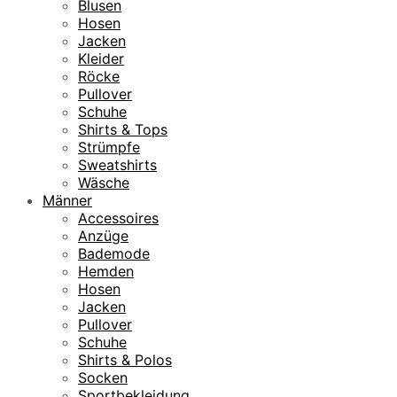
Blusen
Hosen
Jacken
Kleider
Röcke
Pullover
Schuhe
Shirts & Tops
Strümpfe
Sweatshirts
Wäsche
Männer
Accessoires
Anzüge
Bademode
Hemden
Hosen
Jacken
Pullover
Schuhe
Shirts & Polos
Socken
Sportbekleidung