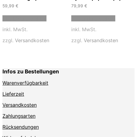
59,99
€
79,99
€
Dieses
Dieses
Ausführung wählen
Ausführung wählen
Produkt
Produkt
weist
weist
inkl. MwSt.
inkl. MwSt.
mehrere
mehrere
Varianten
Varianten
zzgl.
Versandkosten
zzgl.
Versandkosten
auf.
auf.
Die
Die
Optionen
Optionen
können
können
auf
auf
Infos zu Bestellungen
der
der
Produktseite
Produktse
Warenverfügbarkeit
gewählt
gewählt
werden
werden
Lieferzeit
Versandkosten
Zahlungsarten
Rücksendungen