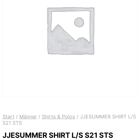
Start
/
Männer
/
Shirts & Polos
/
JJESUMMER SHIRT L/S
S21 STS
JJESUMMER SHIRT L/S S21 STS