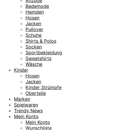
Anzüge
Bademode
Hemden
Hosen
Jacken
Pullover
Schuhe
Shirts & Polos
Socken
Sportbekleidung
Sweatshirts
Wäsche
Kinder
Hosen
Jacken
Kinder Strümpfe
Oberteile
Marken
Spielwaren
Trendy News
Mein Konto
Mein Konto
Wunschliste