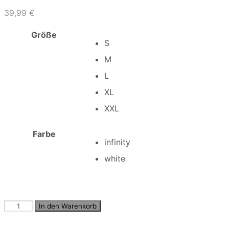
39,99
€
Größe
S
M
L
XL
XXL
Farbe
infinity
white
JJESUMMER
In den Warenkorb
SHIRT
L/S