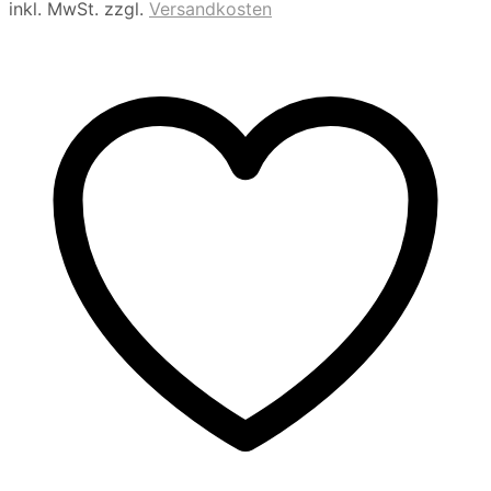
inkl. MwSt.
zzgl.
Versandkosten
S21
STS
Menge