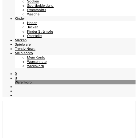
Socken
Sportbekleidung
Sweatshirts
Wäsche
Kinder
Hosen
Jacken
Kinder Strümpfe
Oberteile
Marken
Spielwaren
Trendy News
Mein Konto
Mein Konto
Wunschliste
Warenkorb
0
0
Warenkorb