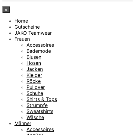
×
Home
Gutscheine
JAKO Teamwear
Frauen
Accessoires
Bademode
Blusen
Hosen
Jacken
Kleider
Röcke
Pullover
Schuhe
Shirts & Tops
Strümpfe
Sweatshirts
Wäsche
Männer
Accessoires