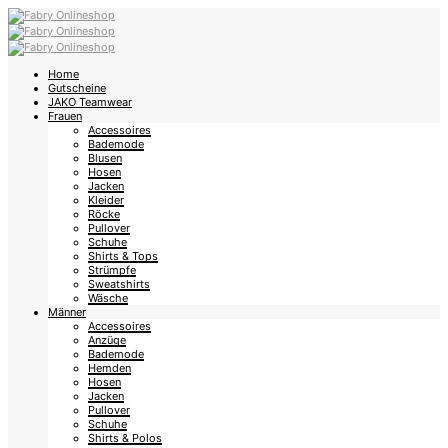
Home
Gutscheine
JAKO Teamwear
Frauen
Accessoires
Bademode
Blusen
Hosen
Jacken
Kleider
Röcke
Pullover
Schuhe
Shirts & Tops
Strümpfe
Sweatshirts
Wäsche
Männer
Accessoires
Anzüge
Bademode
Hemden
Hosen
Jacken
Pullover
Schuhe
Shirts & Polos