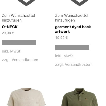
Zum Wunschzettel
Zum Wunschzettel
hinzufügen
hinzufügen
O-NECK
garment dyed back
artwork
29,99
€
49,99
€
Dieses
Ausführung wählen
Produkt
Dieses
Ausführung wählen
weist
Produkt
inkl. MwSt.
mehrere
weist
inkl. MwSt.
Varianten
mehrere
zzgl.
Versandkosten
auf.
Varianten
zzgl.
Versandkosten
Die
auf.
Optionen
Die
können
Optionen
auf
können
der
auf
Produktseite
der
gewählt
Produktse
werden
gewählt
werden